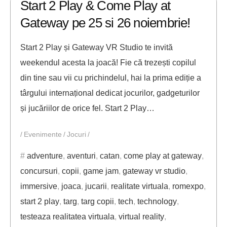
Start 2 Play & Come Play at
Gateway pe 25 si 26 noiembrie!
Start 2 Play și Gateway VR Studio te invită
weekendul acesta la joacă! Fie că trezești copilul
din tine sau vii cu prichindelul, hai la prima ediție a
târgului internațional dedicat jocurilor, gadgeturilor
și jucăriilor de orice fel. Start 2 Play…
Evenimente
Jocuri
adventure
,
aventuri
,
catan
,
come play at gateway
,
concursuri
,
copii
,
game jam
,
gateway vr studio
,
immersive
,
joaca
,
jucarii
,
realitate virtuala
,
romexpo
,
start 2 play
,
targ
,
targ copii
,
tech
,
technology
,
testeaza realitatea virtuala
,
virtual reality
,