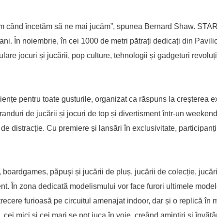
ânim când încetăm să ne mai jucăm”, spunea Bernard Shaw. ST
de ani. În noiembrie, în cei 1000 de metri pătrați dedicați din Pavil
lare jocuri și jucării, pop culture, tehnologii și gadgeturi revoluț
̦e pentru toate gusturile, organizat ca răspuns la creșterea ex
randuri de jucării și jocuri de top și divertisment într-un weeken
e de distracție. Cu premiere și lansări în exclusivitate, participanți
boardgames, păpuşi și jucării de pluș, jucării de colecție, jucăr
ment. În zona dedicată modelismului vor face furori ultimele model
trecere furioasă pe circuitul amenajat indoor, dar și o replică în
ei mici și cei mari se pot juca în voie, creând amintiri și învățâ