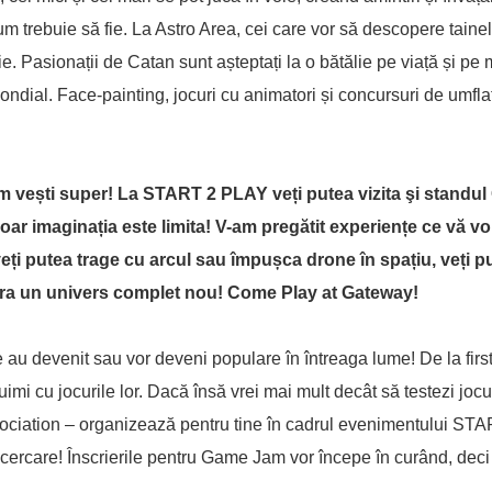
trebuie să fie. La Astro Area, cei care vor să descopere taine
e. Pasionații de Catan sunt așteptați la o bătălie pe viață și pe 
ondial. Face-painting, jocuri cu animatori și concursuri de umfl
em vești super! La START 2 PLAY veți putea vizita şi standu
ar imaginația este limita! V-am pregătit experiențe ce vă vo
eți putea trage cu arcul sau împușca drone în spațiu, veți p
lora un univers complet nou! Come Play at Gateway!
e au devenit sau vor deveni populare în întreaga lume! De la firs
imi cu jocurile lor. Dacă însă vrei mai mult decât să testezi jocur
ciation – organizează pentru tine în cadrul evenimentului ST
ncercare! Înscrierile pentru Game Jam vor începe în curând, deci 