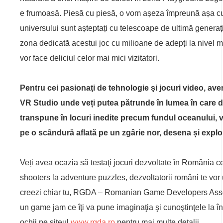
e frumoasă. Piesă cu piesă, o vom așeza împreună așa cum 
universului sunt așteptați cu telescoape de ultimă generați
zona dedicată acestui joc cu milioane de adepți la nivel m
vor face deliciul celor mai mici vizitatori.
Pentru cei pasionaţi de tehnologie şi jocuri video, av
VR Studio unde veți putea pătrunde în lumea în care do
transpune în locuri inedite precum fundul oceanului, v
pe o scândură aflată pe un zgârie nor, desena și exp
Veți avea ocazia să testaţi jocuri dezvoltate în România c
shooters la adventure puzzles, dezvoltatorii români te vor u
creezi chiar tu, RGDA – Romanian Game Developers Asso
un game jam ce îţi va pune imaginaţia şi cunoştinţele la î
ochii pe siteul
www.rgda.ro
pentru mai multe detalii.