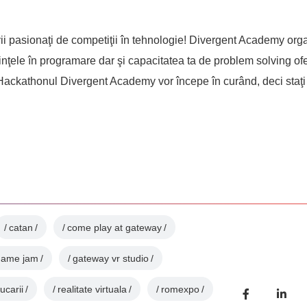
ii pasionaţi de competiţii în tehnologie! Divergent Academy org
ţele în programare dar şi capacitatea ta de problem solving ofe
Hackathonul Divergent Academy vor începe în curând, deci staţi 
catan
come play at gateway
game jam
gateway vr studio
jucarii
realitate virtuala
romexpo