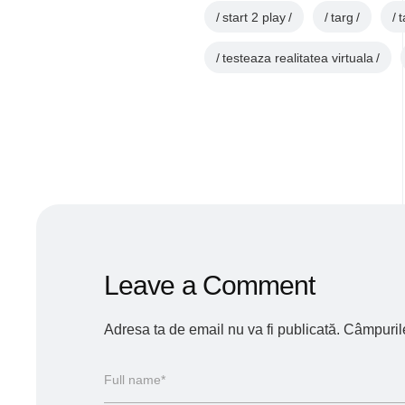
start 2 play
targ
t
testeaza realitatea virtuala
Leave a Comment
Adresa ta de email nu va fi publicată.
Câmpurile