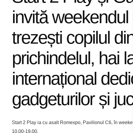
invită weekendul 
trezești copilul di
prichindelul, hai l
internațional dedic
gadgeturilor și juc
Start 2 Play ia cu asalt Romexpo, Pavilionul C6, în weeke
10.00-19.00.