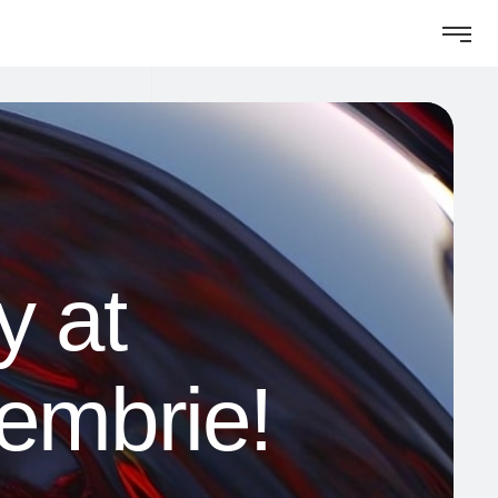
y at
embrie!