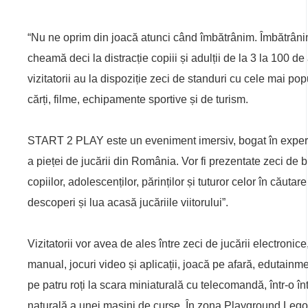
“Nu ne oprim din joacă atunci când îmbătrânim. Îmbătr
cheamă deci la distracție copiii și adulții de la 3 la 100 
vizitatorii au la dispoziție zeci de standuri cu cele mai popu
cărți,
filme, echipamente sportive și de turism.
START 2 PLAY este un eveniment imersiv, bogat în experient
a pieței de jucării din România. Vor fi prezentate zeci de b
copiilor, adolescenților, părinților și tuturor celor în căutar
descoperi și lua acasă jucăriile viitorului”.
Vizitatorii vor avea de ales între zeci de jucării electronice, 
manual, jocuri video și aplicații, joacă pe afară, edutain
pe patru roți la scara miniaturală cu telecomandă, într-o în
naturală a unei mașini de curse. În zona Playground Lego, c