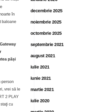
le
decembrie 2025
moarte în
noiembrie 2025
at baloane
octombrie 2025
septembrie 2021
l Gateway
r
august 2021
utea păși
iulie 2021
iunie 2021
t-person
martie 2021
i, vrei să le
ART 2 PLAY
iulie 2020
staţi cu
martie 2020