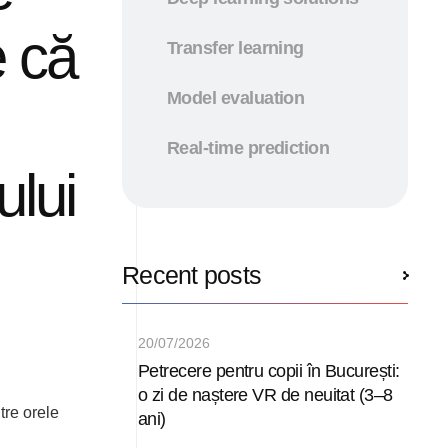
e că
Transfer learning
Model evaluation
Real-time prediction
ului
Recent posts
20/07/2026
Petrecere pentru copii în București:
o zi de naștere VR de neuitat (3–8
tre orele
ani)