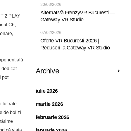
30/03/2026
Alternativă FrenzyVR București —
ART 2 PLAY
Gateway VR Studio
ionul C6,
07/02/2026
ionare,
Oferte VR Bucuresti 2026 |
Reduceri la Gateway VR Studio
ponențială
d dedicat
Archive
i pot
iulie 2026
martie 2026
ii lucrate
e de bolizi
februarie 2026
 mărime
ianuarie 2026
nd că viața