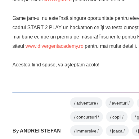
Game jam-ul nu este însă singura oportunitate pentru elev
cadrul START 2 PLAY un hackathon ce îţi va testa cunoştin
mai bune echipe un premiu pe măsură! Înscrierile pentru 
siteul
www.divergentacademy.ro
pentru mai multe detalii.
Acestea fiind spuse, vă aşteptăm acolo!
adventure
aventuri
concursuri
copii
By
ANDREI STEFAN
immersive
joaca