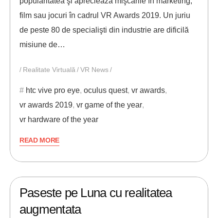
popularitatea şi aprecieaza mişcările în marketing,
film sau jocuri în cadrul VR Awards 2019. Un juriu
de peste 80 de specialişti din industrie are dificilă
misiune de…
Realitate Virtuală
VR News
htc vive pro eye
,
oculus quest
,
vr awards
,
vr awards 2019
,
vr game of the year
,
vr hardware of the year
READ MORE
29/06/2019
ANDREI STEFAN
Paseste pe Luna cu realitatea
augmentata