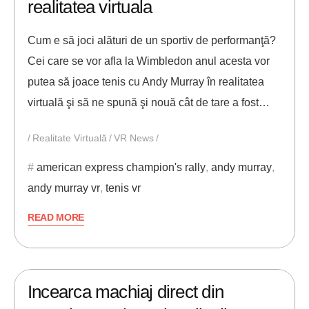
realitatea virtuala
Cum e să joci alături de un sportiv de performanţă?
Cei care se vor afla la Wimbledon anul acesta vor
putea să joace tenis cu Andy Murray în realitatea
virtuală şi să ne spună şi nouă cât de tare a fost…
Realitate Virtuală
VR News
american express champion's rally
,
andy murray
,
andy murray vr
,
tenis vr
READ MORE
26/06/2019
ANDREI STEFAN
Incearca machiaj direct din