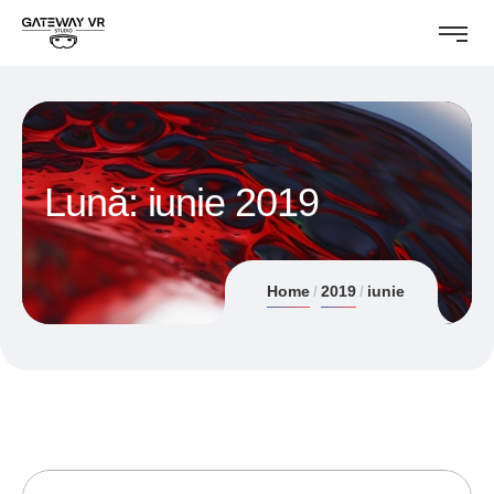
Lună:
iunie 2019
Home
2019
iunie
30/06/2019
ANDREI STEFAN