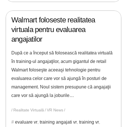
30/06/2019
ANDREI STEFAN
Walmart foloseste realitatea
virtuala pentru evaluarea
angajatilor
După ce a început să folosească realitatea virtuală
în training-ul angajaţilor, acum gigantul de retail
Walmart foloseşte aceeaşi tehnologie pentru
evaluarea celor care vor să ajungă în posturi de
management. Noul sistem presupune că angajaţii
care vor să ajungă la joburile…
Realitate Virtuală
VR News
evaluare vr
,
training angajati vr
,
training vr
,