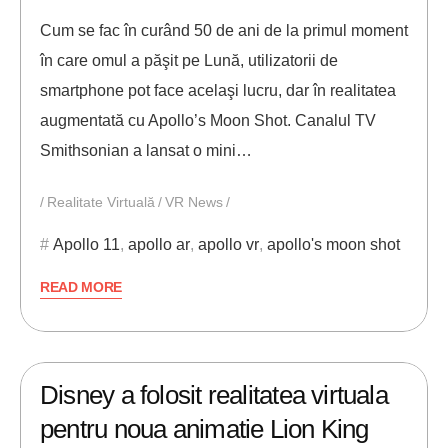
Cum se fac în curând 50 de ani de la primul moment
în care omul a păşit pe Lună, utilizatorii de
smartphone pot face acelaşi lucru, dar în realitatea
augmentată cu Apollo’s Moon Shot. Canalul TV
Smithsonian a lansat o mini…
Realitate Virtuală
VR News
Apollo 11
,
apollo ar
,
apollo vr
,
apollo's moon shot
READ MORE
29/06/2019
ANDREI STEFAN
Disney a folosit realitatea virtuala
pentru noua animatie Lion King