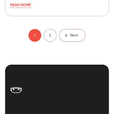
READ MORE
Paginație
1
2
Next
articole