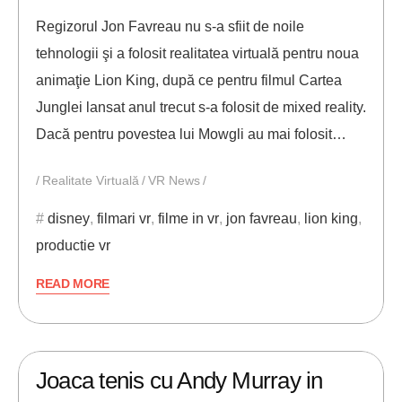
Regizorul Jon Favreau nu s-a sfiit de noile
tehnologii şi a folosit realitatea virtuală pentru noua
animaţie Lion King, după ce pentru filmul Cartea
Junglei lansat anul trecut s-a folosit de mixed reality.
Dacă pentru povestea lui Mowgli au mai folosit…
Realitate Virtuală
VR News
disney
,
filmari vr
,
filme in vr
,
jon favreau
,
lion king
,
productie vr
READ MORE
26/06/2019
ANDREI STEFAN
Joaca tenis cu Andy Murray in