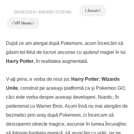
Jocuri
26/06/2019
ANDREI STEFAN
VR News
După ce am alergat după Pokemoni, acum încercăm să
găsim tot felul de lucruri ascunse cu ajutorul magiei în lui
Harry Potter
, în realitatea augmentată.
V-aţi prins, e vorba de noul joc
Harry Potter: Wizards
Unite
, construit pe aceeaşi platformă ca şi Pokemon GO,
căci este vorba despre aceeaşi developeri, Niantic, în
parteneriat cu Warner Bros. Acum însă nu mai alergăm de
bezmetici prin oraş după Pokemoni, ci încercam să
descoperim obiecte magice, ascunse în lumea Încuiaţilor,
să folosim bagheta magică, să aruncăm cu vrăji, iar pe