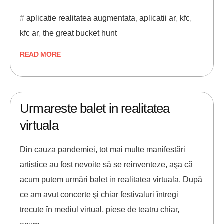
aplicatie realitatea augmentata
,
aplicatii ar
,
kfc
,
kfc ar
,
the great bucket hunt
READ MORE
17/06/2021
ANDREI STEFAN
Urmareste balet in realitatea
virtuala
Din cauza pandemiei, tot mai multe manifestări
artistice au fost nevoite să se reinventeze, aşa că
acum putem urmări balet in realitatea virtuala. După
ce am avut concerte şi chiar festivaluri întregi
trecute în mediul virtual, piese de teatru chiar,