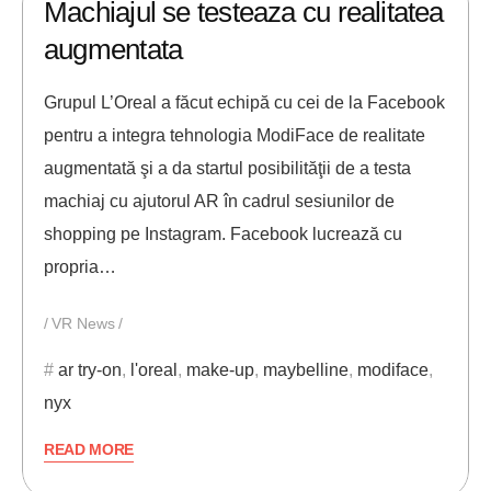
Machiajul se testeaza cu realitatea
augmentata
Grupul L’Oreal a făcut echipă cu cei de la Facebook
pentru a integra tehnologia ModiFace de realitate
augmentată şi a da startul posibilităţii de a testa
machiaj cu ajutorul AR în cadrul sesiunilor de
shopping pe Instagram. Facebook lucrează cu
propria…
VR News
ar try-on
,
l'oreal
,
make-up
,
maybelline
,
modiface
,
nyx
READ MORE