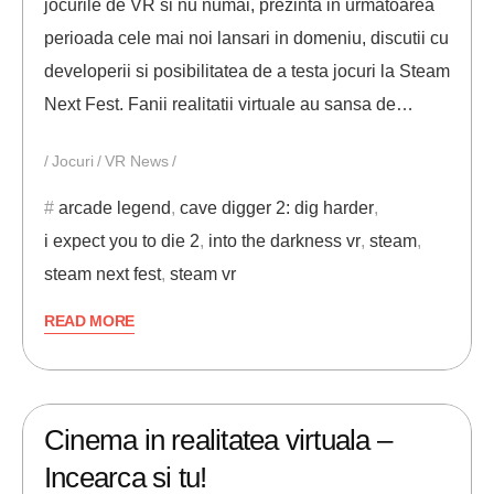
jocurile de VR si nu numai, prezinta in urmatoarea
perioada cele mai noi lansari in domeniu, discutii cu
developerii si posibilitatea de a testa jocuri la Steam
Next Fest. Fanii realitatii virtuale au sansa de…
Jocuri
VR News
arcade legend
,
cave digger 2: dig harder
,
i expect you to die 2
,
into the darkness vr
,
steam
,
steam next fest
,
steam vr
READ MORE
12/06/2021
ANDREI STEFAN
Cinema in realitatea virtuala –
Incearca si tu!