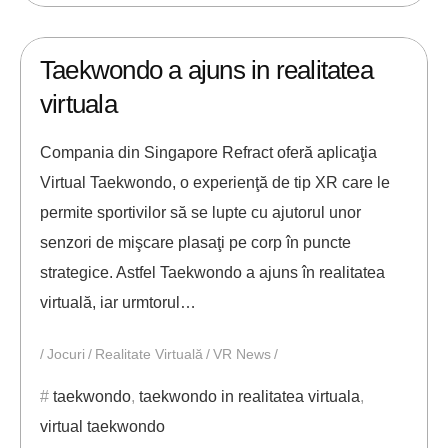
26/06/2021
ANDREI STEFAN
Taekwondo a ajuns in realitatea
virtuala
Compania din Singapore Refract oferă aplicaţia
Virtual Taekwondo, o experienţă de tip XR care le
permite sportivilor să se lupte cu ajutorul unor
senzori de mişcare plasaţi pe corp în puncte
strategice. Astfel Taekwondo a ajuns în realitatea
virtuală, iar urmtorul…
Jocuri
Realitate Virtuală
VR News
taekwondo
,
taekwondo in realitatea virtuala
,
virtual taekwondo