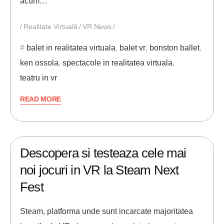
acum…
Realitate Virtuală
VR News
balet in realitatea virtuala
,
balet vr
,
bonston ballet
,
ken ossola
,
spectacole in realitatea virtuala
,
teatru in vr
READ MORE
13/06/2021
ANDREI STEFAN
Descopera si testeaza cele mai
noi jocuri in VR la Steam Next
Fest
Steam, platforma unde sunt incarcate majoritatea