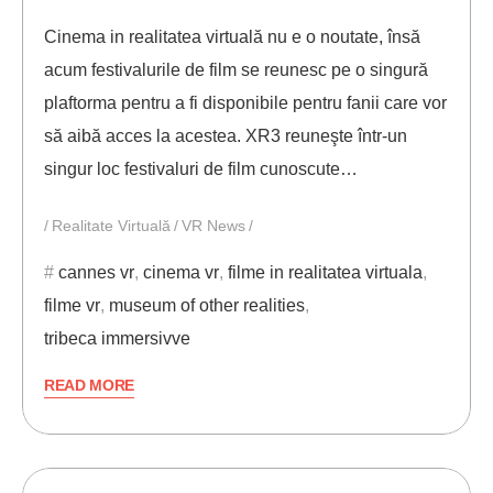
Cinema in realitatea virtuală nu e o noutate, însă
acum festivalurile de film se reunesc pe o singură
plaftorma pentru a fi disponibile pentru fanii care vor
să aibă acces la acestea. XR3 reuneşte într-un
singur loc festivaluri de film cunoscute…
Realitate Virtuală
VR News
cannes vr
,
cinema vr
,
filme in realitatea virtuala
,
filme vr
,
museum of other realities
,
tribeca immersivve
READ MORE
08/06/2021
ANDREI STEFAN