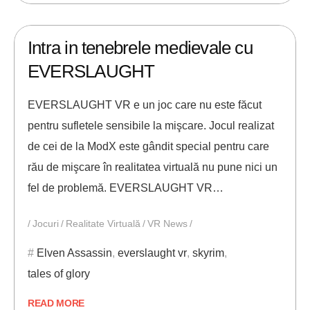
04/06/2021
ANDREI STEFAN
Intra in tenebrele medievale cu
EVERSLAUGHT
EVERSLAUGHT VR e un joc care nu este făcut
pentru sufletele sensibile la mişcare. Jocul realizat
de cei de la ModX este gândit special pentru care
rău de mişcare în realitatea virtuală nu pune nici un
fel de problemă. EVERSLAUGHT VR…
Jocuri
Realitate Virtuală
VR News
Elven Assassin
,
everslaught vr
,
skyrim
,
tales of glory
READ MORE