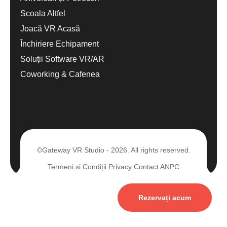
Scoala Altfel
Joacă VR Acasă
Închiriere Echipament
Soluții Software VR/AR
Coworking & Cafenea
©Gateway VR Studio - 2026. All rights reserved.
Termeni si Condiții
Privacy
Contact ANPC
Rezervați acum