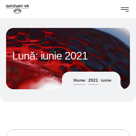
Lună:
iunie 2021
Home
2021
iunie
28/06/2021
ANDREI STEFAN