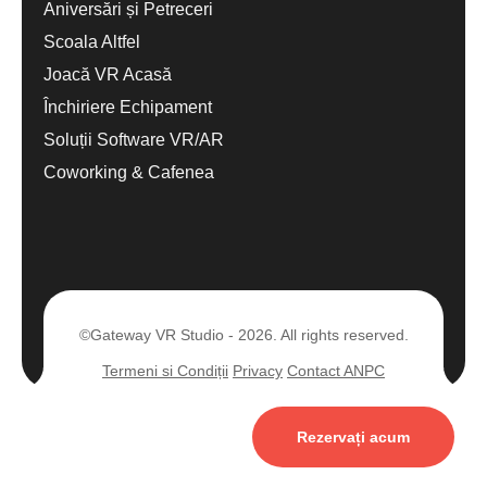
Aniversări și Petreceri
Scoala Altfel
Joacă VR Acasă
Închiriere Echipament
Soluții Software VR/AR
Coworking & Cafenea
©Gateway VR Studio - 2026. All rights reserved.
Termeni si Condiții
Privacy
Contact ANPC
Rezervați acum