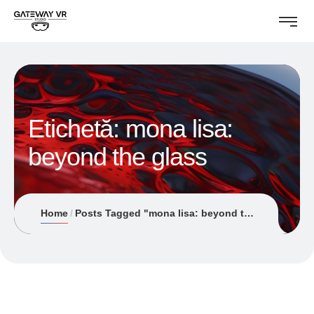
Etichetă:
mona lisa:
beyond the glass
Home
Posts Tagged "mona lisa: beyond the glass"