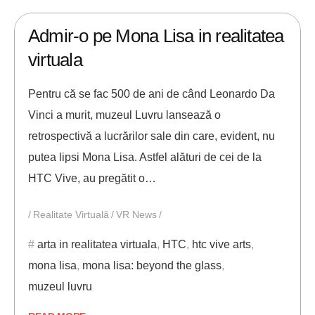
17/06/2019
ANDREI STEFAN
Admir-o pe Mona Lisa in realitatea
virtuala
Pentru că se fac 500 de ani de când Leonardo Da
Vinci a murit, muzeul Luvru lansează o
retrospectivă a lucrărilor sale din care, evident, nu
putea lipsi Mona Lisa. Astfel alături de cei de la
HTC Vive, au pregătit o…
Realitate Virtuală
VR News
arta in realitatea virtuala
,
HTC
,
htc vive arts
,
mona lisa
,
mona lisa: beyond the glass
,
muzeul luvru