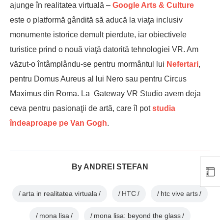
ajunge în realitatea virtuală –
Google Arts & Culture
este o platformă gândită să aducă la viaţa inclusiv
monumente istorice demult pierdute, iar obiectivele
turistice prind o nouă viaţă datorită tehnologiei VR. Am
văzut-o întâmplându-se pentru mormântul lui
Nefertari
,
pentru Domus Aureus al lui Nero sau pentru Circus
Maximus din Roma. La Gateway VR Studio avem deja
ceva pentru pasionaţii de artă, care îl pot
studia
îndeaproape pe Van Gogh
.
By
ANDREI STEFAN
arta in realitatea virtuala
HTC
htc vive arts
mona lisa
mona lisa: beyond the glass