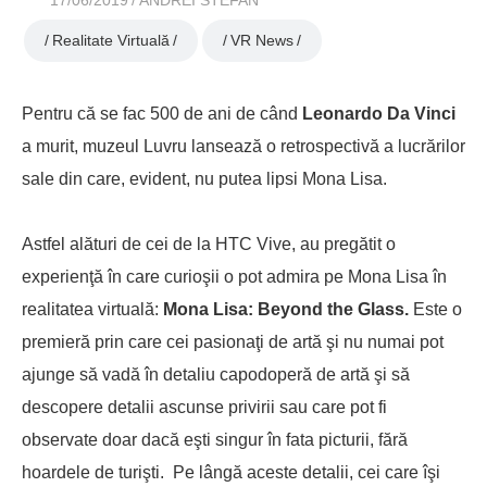
17/06/2019
ANDREI STEFAN
Realitate Virtuală
VR News
Pentru că se fac 500 de ani de când
Leonardo Da Vinci
a murit, muzeul Luvru lansează o retrospectivă a lucrărilor
sale din care, evident, nu putea lipsi Mona Lisa.
Astfel alături de cei de la HTC Vive, au pregătit o
experienţă în care curioşii o pot admira pe Mona Lisa în
realitatea virtuală:
Mona Lisa: Beyond the Glass.
Este o
premieră prin care cei pasionaţi de artă şi nu numai pot
ajunge să vadă în detaliu capodoperă de artă şi să
descopere detalii ascunse privirii sau care pot fi
observate doar dacă eşti singur în fata picturii, fără
hoardele de turişti. Pe lângă aceste detalii, cei care îşi