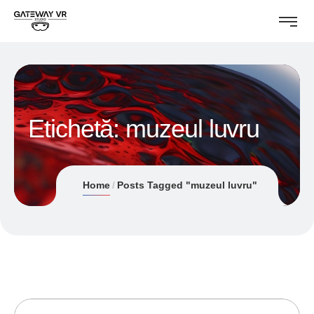
Etichetă:
muzeul luvru
Home
Posts Tagged "muzeul luvru"
17/06/2019
ANDREI STEFAN