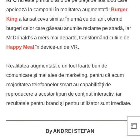
KFC
nu este primul brand de pe piaţa de fast food care
apelează la campanii în realitatea augmentată:
Burger
King
a lansat ceva similar în urmă cu doi ani, oferind
burgeri celor care găseau anumite reclame pe stradă, iar
McDonald’s a mers mai departe, transformând cutiile de
Happy Meal
în device-uri de VR.
Realitatea augmentată e un tool foarte bun de
comunicare şi mai ales de marketing, pentru că acum
majoritatea telefoanelor smart au capabilităţi de
reproducere a acestor tipuri de conţinut interactiv, iar
rezultatele pentru brand şi pentru utilizator sunt imediate.
By
ANDREI STEFAN