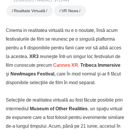
12/06/2021
ANDREI STEFAN
Realitate Virtuală
VR News
Cinema in realitatea virtuală nu e o noutate, însă acum
festivalurile de film se reunesc pe o singură plaftorma
pentru a fi disponibile pentru fanii care vor să aibă acces
la acestea.
XR3
reuneşte într-un singur loc festivaluri de
film cunoscute precum
Cannes XR
,
Tribeca Immersive
şi
NewImages Festival,
care în mod normal şi-ar fi făcut
disponibile selecţiile de film în mod separat.
Selecţiile de realitatea virtuală au fost făcute posibile prin
intermediul
Museum of Other Realities
, un spaţiu virtual
de expunere care a fost folosit pentru evenimente similare
de-a lungul timpului. Acum, până pe 21 iunie, accesul în