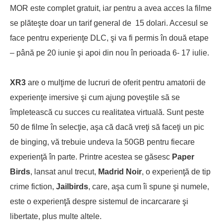
MOR este complet gratuit, iar pentru a avea acces la filme
se plăteşte doar un tarif general de 15 dolari. Accesul se
face pentru experienţe DLC, şi va fi permis în două etape
– până pe 20 iunie şi apoi din nou în perioada 6- 17 iulie.
XR3
are o mulţime de lucruri de oferit pentru amatorii de
experienţe imersive şi cum ajung poveştile să se
împletească cu succes cu realitatea virtuală. Sunt peste
50 de filme în selecţie, aşa că dacă vreţi să faceţi un pic
de binging, vă trebuie undeva la 50GB pentru fiecare
experienţă în parte. Printre acestea se găsesc
Paper
Birds
, lansat anul trecut,
Madrid Noir
, o experienţă de tip
crime fiction,
Jailbirds
, care, aşa cum îi spune şi numele,
este o experienţă despre sistemul de incarcarare şi
libertate, plus multe altele.