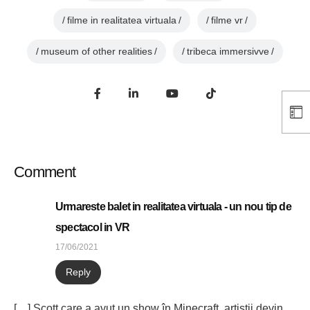
filme in realitatea virtuala
filme vr
museum of other realities
tribeca immersivve
Comment
Urmareste balet in realitatea virtuala - un nou tip de
spectacol in VR
17/06/2021
Reply
[…] Scott care a avut un show în Minecraft, artiştii devin