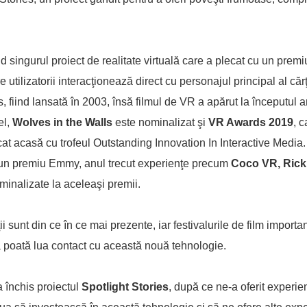
nd singurul proiect de realitate virtuală care a plecat cu un pre
tilizatorii interacţionează direct cu personajul principal al cărţ
fiind lansată în 2003, însă filmul de VR a apărut la începutul an
el,
Wolves in the Walls
este nominalizat şi
VR Awards 2019
, c
at acasă cu trofeul Outstanding Innovation In Interactive Media
un premiu Emmy, anul trecut experienţe precum
Coco VR, Rick
inalizate la aceleaşi premii.
ii sunt din ce în ce mai prezente, iar festivalurile de film importa
 să poată lua contact cu această nouă tehnologie.
 închis proiectul
Spotlight Stories
, după ce ne-a oferit experi