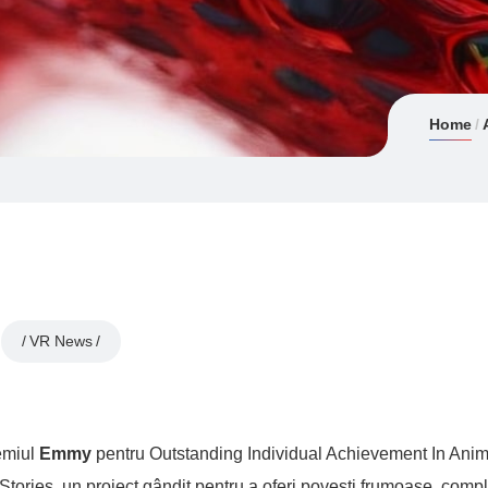
Home
VR News
remiul
Emmy
pentru Outstanding Individual Achievement In Anim
 Stories, un proiect gândit pentru a oferi poveşti frumoase, compl