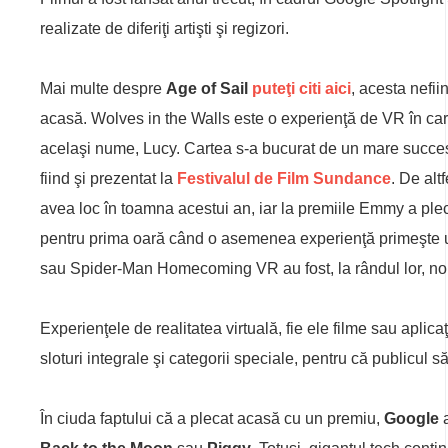
realizate de diferiţi artişti şi regizori.
Mai multe despre
Age of Sail
puteţi citi aici
, acesta nefii
acasă. Wolves in the Walls este o experienţă de VR în care u
acelaşi nume, Lucy. Cartea s-a bucurat de un mare succes, 
fiind şi prezentat la
Festivalul de Film Sundance
. De altf
avea loc în toamna acestui an, iar la premiile Emmy a plec
pentru prima oară când o asemenea experienţă primeşte 
sau Spider-Man Homecoming VR au fost, la rândul lor, nom
Experienţele de realitatea virtuală, fie ele filme sau aplicaţ
sloturi integrale şi categorii speciale, pentru că publicul
În ciuda faptului că a plecat acasă cu un premiu,
Google
a