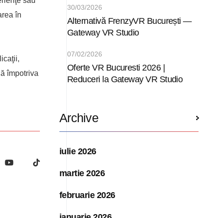
erienţe sau
30/03/2026
area în
Alternativă FrenzyVR București —
Gateway VR Studio
07/02/2026
icaţii,
Oferte VR Bucuresti 2026 |
nă împotriva
Reduceri la Gateway VR Studio
Archive
iulie 2026
martie 2026
februarie 2026
ianuarie 2026