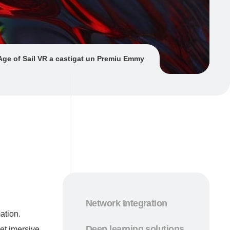
Age of Sail VR a castigat un Premiu Emmy
Network Integration
ation.
Deep learning solutions
et imersive,