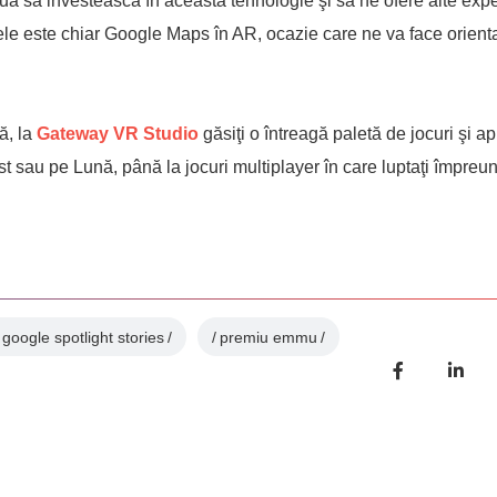
inua să investească în această tehnologie şi să ne ofere alte exp
 ele este chiar Google Maps în AR, ocazie care ne va face orient
ă, la
Gateway VR Studio
găsiţi o întreagă paletă de jocuri şi apl
est sau pe Lună, până la jocuri multiplayer în care luptaţi împreu
google spotlight stories
premiu emmu