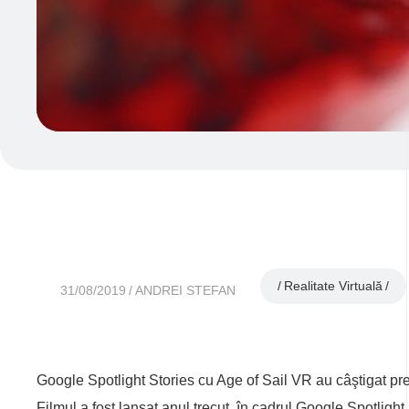
Realitate Virtuală
31/08/2019
ANDREI STEFAN
Google Spotlight Stories cu Age of Sail VR au câştigat p
Filmul a fost lansat anul trecut, în cadrul Google Spotlight