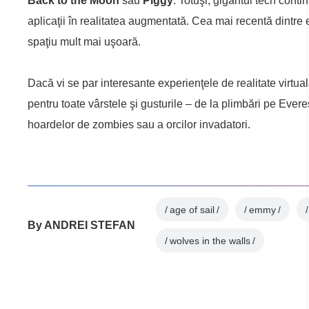
Back to the Moon
sau
Piggy
. Totuşi, gigantul tech cont
aplicaţii în realitatea augmentată. Cea mai recentă dintre
spaţiu mult mai uşoară.
Dacă vi se par interesante experienţele de realitate virtual
pentru toate vârstele şi gusturile – de la plimbări pe Ever
hoardelor de zombies sau a orcilor invadatori.
age of sail
emmy
By
ANDREI STEFAN
wolves in the walls