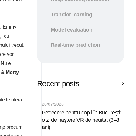
Transfer learning
miu Emmy
Model evaluation
ii cu
Real-time prediction
ului trecut,
are vor
. Nu e
 & Morty
Recent posts
nte le oferă
20/07/2026
Petrecere pentru copii în București:
o zi de naștere VR de neuitat (3–8
ani)
enţe precum