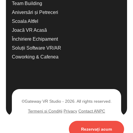
Team Building
Aniversări și Petreceri
Scoala Altfel
Joacă VR Acasă
Închiriere Echipament
Soluții Software VR/AR
Coworking & Cafenea
©Gateway VR Studio - 2026. All rights reserved.
Termeni si Condiții
Privacy
Contact ANPC
Rezervați acum