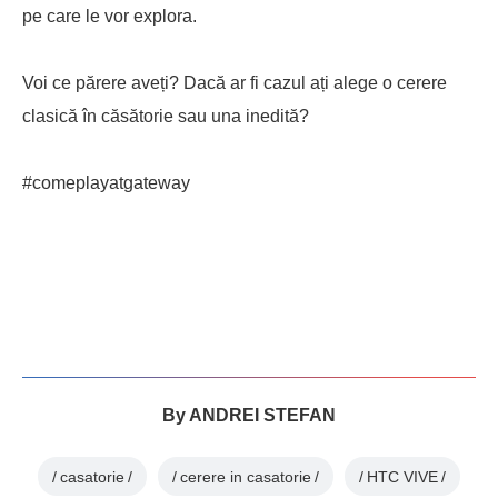
pe care le vor explora.
Voi ce părere aveți? Dacă ar fi cazul ați alege o cerere
clasică în căsătorie sau una inedită?
#comeplayatgateway
By
ANDREI STEFAN
casatorie
cerere in casatorie
HTC VIVE