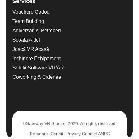
Services
Vouchere Cadou
Team Building
Aniversări și Petreceri
Scoala Altfel
Joacă VR Acasă
Închiriere Echipament
Soluții Software VR/AR
Coworking & Cafenea
©Gateway VR Studio - 2026. All rights reserved.
Termeni si Condiții
Privacy
Contact ANPC