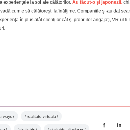
experienţele la sol ale călătorilor.
Au făcut-o şi japonezii
,
chi
să vadă cum e să călătoreşti la înălţime. Companiile şi-au dat se
perienţă în plus atât clienţilor cât şi propriilor angajaţi, VR-ul fi
ri.
airways
realitate virtuala
nge
skylights
skylights allosky vr