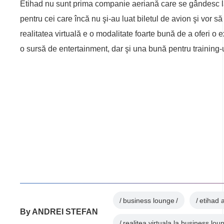
Etihad nu sunt prima companie aeriană care se gândesc la 
pentru cei care încă nu şi-au luat biletul de avion şi vor 
realitatea virtuală e o modalitate foarte bună de a oferi o ex
o sursă de entertainment, dar şi una bună pentru training-u
business lounge
etihad 
By
ANDREI STEFAN
realitea virtuala la business lou