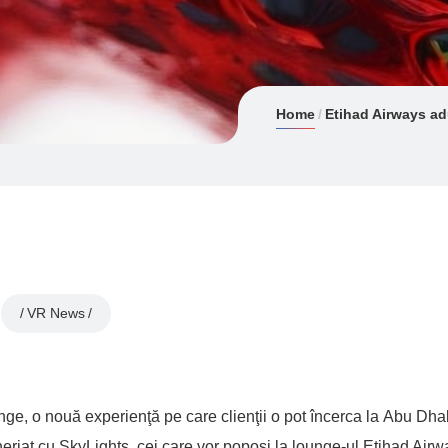
Home
Etihad Airways ad
VR News
nge, o nouă experienţă pe care clienţii o pot încerca la Abu Dha
neriat cu SkyLights, cei care vor poposi la lounge-ul Etihad Airw