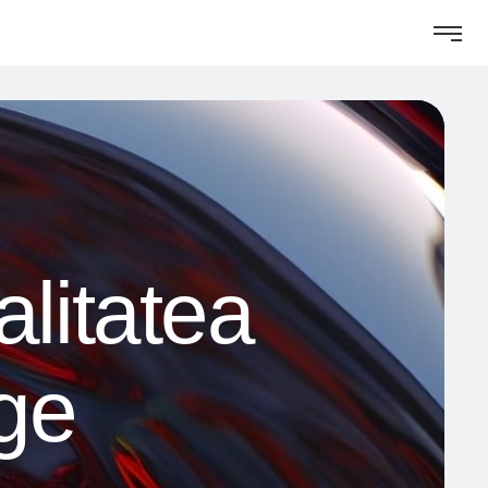
litatea
nge