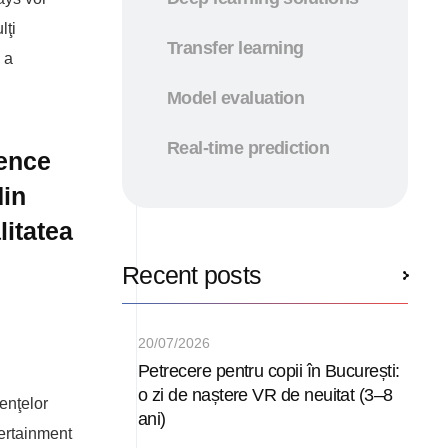
lţi
Transfer learning
 a
Model evaluation
Real-time prediction
ience
din
litatea
Recent posts
20/07/2026
Petrecere pentru copii în București:
o zi de naștere VR de neuitat (3–8
enţelor
ani)
tertainment