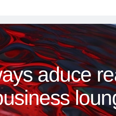
ways aduce rea
 business lou