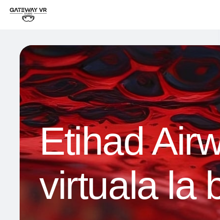
Etihad Air
virtuala la