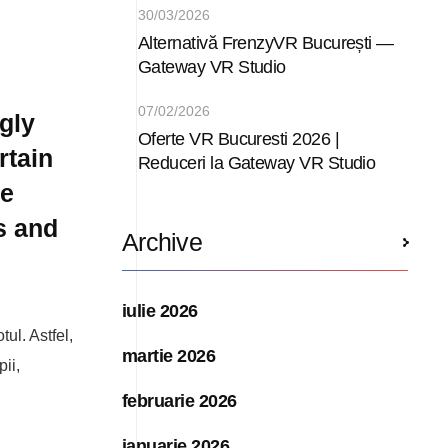
30/03/2026
Alternativă FrenzyVR București —
Gateway VR Studio
07/02/2026
gly
Oferte VR Bucuresti 2026 |
rtain
Reduceri la Gateway VR Studio
ge
s and
Archive
iulie 2026
ul. Astfel,
martie 2026
ii,
februarie 2026
ianuarie 2026