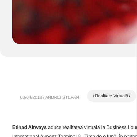
Realitate Virtuală
03/04/2018
ANDREI STEFAN
Etihad Airways
aduce realitatea virtuala la Business Lou
International Airports Terminal 3. Timp de o lună, în parte