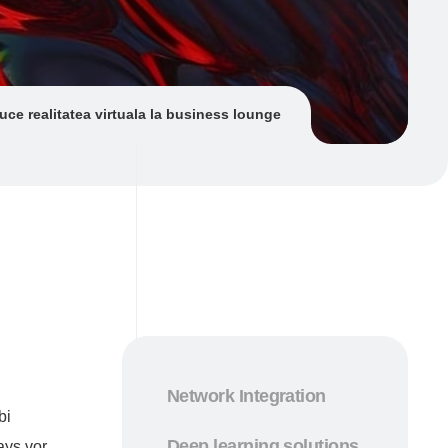
uce realitatea virtuala la business lounge
Network Integration
bi
Deep learning solutions
ays vor