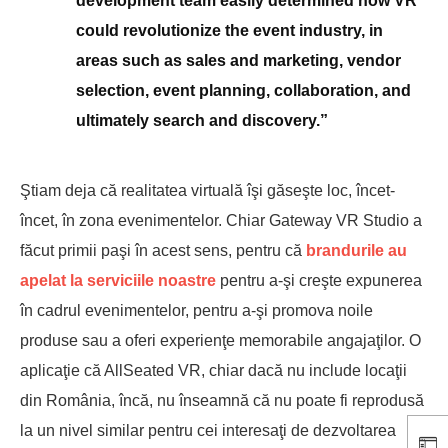
development team easily determined how VR
could revolutionize the event industry, in
areas such as sales and marketing, vendor
selection, event planning, collaboration, and
ultimately search and discovery.”
Ştiam deja că realitatea virtuală îşi găseşte loc, încet-
încet, în zona evenimentelor. Chiar Gateway VR Studio a
făcut primii paşi în acest sens, pentru că
brandurile au
apelat la serviciile noastre
pentru a-şi creşte expunerea
în cadrul evenimentelor, pentru a-şi promova noile
produse sau a oferi experienţe memorabile angajaţilor. O
aplicaţie că AllSeated VR, chiar dacă nu include locaţii
din România, încă, nu înseamnă că nu poate fi reprodusă
la un nivel similar pentru cei interesaţi de dezvoltarea