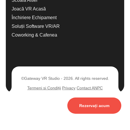
Scoala Altfel
Joacă VR Acasă
Închiriere Echipament
Soluții Software VR/AR
Coworking & Cafenea
©Gateway VR Studio - 2026. All rights reserved.
Termeni si Condiții
Privacy
Contact ANPC
Rezervați acum