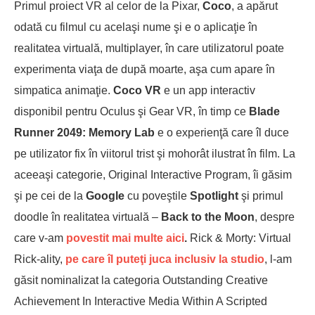
Primul proiect VR al celor de la Pixar,
Coco
, a apărut
odată cu filmul cu acelaşi nume şi e o aplicaţie în
realitatea virtuală, multiplayer, în care utilizatorul poate
experimenta viaţa de după moarte, aşa cum apare în
simpatica animaţie.
Coco VR
e un app interactiv
disponibil pentru Oculus şi Gear VR, în timp ce
Blade
Runner 2049: Memory Lab
e o experienţă care îl duce
pe utilizator fix în viitorul trist şi mohorât ilustrat în film. La
aceeaşi categorie, Original Interactive Program, îi găsim
şi pe cei de la
Google
cu poveştile
Spotlight
şi primul
doodle în realitatea virtuală –
Back to the Moon
, despre
care v-am
povestit mai multe aici
.
Rick & Morty: Virtual
Rick-ality,
pe care îl puteţi juca inclusiv la studio
, l-am
găsit nominalizat la categoria Outstanding Creative
Achievement In Interactive Media Within A Scripted