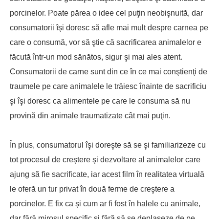
porcinelor. Poate părea o idee cel puţin neobişnuită, dar
consumatorii îşi doresc să afle mai mult despre carnea pe
care o consumă, vor să ştie că sacrificarea animalelor e
făcută într-un mod sănătos, sigur şi mai ales atent.
Consumatorii de carne sunt din ce în ce mai conştienţi de
traumele pe care animalele le trăiesc înainte de sacrificiu
şi îşi doresc ca alimentele pe care le consuma să nu
provină din animale traumatizate cât mai puţin.
În plus, consumatorul îşi doreşte să se şi familiarizeze cu
tot procesul de creştere şi dezvoltare al animalelor care
ajung să fie sacrificate, iar acest film în realitatea virtuală
le oferă un tur privat în două ferme de creştere a
porcinelor. E fix ca şi cum ar fi fost în halele cu animale,
dar fără mirosul specific şi fără să se deplaseze de pe