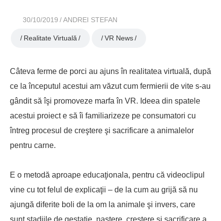
30/10/2019
ANDREI STEFAN
Realitate Virtuală
VR News
Câteva ferme de porci au ajuns în realitatea virtuală, după
ce la începutul acestui am văzut cum fermierii de vite s-au
gândit să îşi promoveze marfa în VR. Ideea din spatele
acestui proiect e să îi familiarizeze pe consumatori cu
întreg procesul de creştere şi sacrificare a animalelor
pentru carne.
E o metodă aproape educaţionala, pentru că videoclipul
vine cu tot felul de explicaţii – de la cum au grijă să nu
ajungă diferite boli de la om la animale şi invers, care
sunt stadiile de gestaţie, naştere, creştere şi sacrificare a