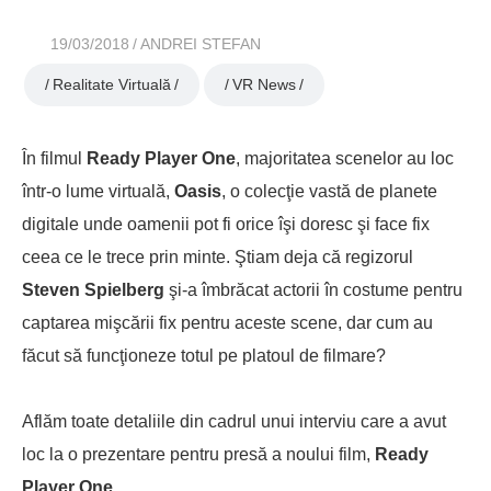
19/03/2018
ANDREI STEFAN
Realitate Virtuală
VR News
În filmul
Ready Player One
, majoritatea scenelor au loc
într-o lume virtuală,
Oasis
, o colecţie vastă de planete
digitale unde oamenii pot fi orice îşi doresc şi face fix
ceea ce le trece prin minte. Ştiam deja că regizorul
Steven Spielberg
şi-a îmbrăcat actorii în costume pentru
captarea mişcării fix pentru aceste scene, dar cum au
făcut să funcţioneze totul pe platoul de filmare?
Aflăm toate detaliile din cadrul unui interviu care a avut
loc la o prezentare pentru presă a noului film,
Ready
Player One.