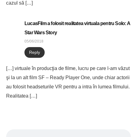
cazul să […]
LucasFilm a folosit realitatea virtuala pentru Solo: A
Star Wars Story
05/06/2018
Reply
[…] virtuale în producţia de filme, lucru pe care l-am văzut
şi la un alt film SF – Ready Player One, unde chiar actorii
au folosit headseturile VR pentru a intra în lumea filmului.
Realitatea […]