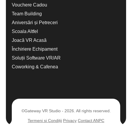
Vouchere Cadou
Team Building
Aniversări și Petreceri
Scoala Altfel
Joacă VR Acasă
Închiriere Echipament
Soluții Software VR/AR
Coworking & Cafenea
©Gateway VR Studio - 2026. All rights reserved.
Termeni si Condiții
Privacy
Contact ANPC