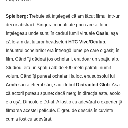
Spielberg:
Trebuie să înţelegeţi că am făcut filmul într-un
decor abstract. Singura modalitate prin care actorii
înţelegeau unde sunt, în cadrul lumii virtuale
Oasis
, aşa
că le-am dat tuturor headseturi
HTC Vive/Oculus.
Inăuntrul ochelarilor era întreagă lume pe care o găsiţi în
film. Când îţi dădeai jos ochelarii, era doar un spaţiu alb.
Studioul era un spaţiu alb de 400 metri pătraţi, numit
volum. Când îţi puneai ochelarii la loc, era subsolul lui
Aech
sau atelierul său, sau clubul
Distracted Glob.
Aşa
că actorii puteau spune: dacă merg în direcţia asta, acolo
e o uşă. Dincolo e DJ-ul. A fost o cu adevărat o experienţă
filmarea acestei pelicule. E greu de descris în cuvinte
cum a fost cu adevărat.