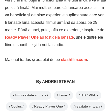
versiune mai puţin impresionantă a felului în care va arăta
peliculă finală. Mai mult, se pare că lansarea acestui film
va beneficia şi de nişte experienţe suplimentare care vor
fi lansate luna aceasta, filmul urmând să apară pe 29
martie. Până atunci, puteţi afla ce experienţe inspirate de
Ready Player One
au fost deja lansate
, unele dintre ele
fiind disponibile şi la noi la studio.
Material tradus şi adaptat de pe
slashfilm.com
.
By
ANDREI STEFAN
film realitate virtuala
filmari
HTC VIVE
Oculus
Ready Player One
realitate virtuala