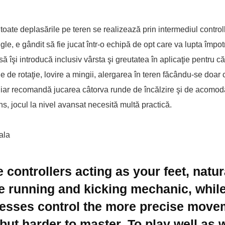
toate deplasările pe teren se realizează prin intermediul controll
e, e gândit să fie jucat într-o echipă de opt care va lupta împotr
să îşi introducă inclusiv vârsta şi greutatea în aplicaţie pentru c
 de rotaţie, lovire a mingii, alergarea în teren făcându-se doar 
chiar recomandă jucarea câtorva runde de încălzire şi de acomod
s, jocul la nivel avansat necesită multă practică.
 controllers acting as your feet, natu
e running and kicking mechanic, while
presses control the more precise move
but harder to master. To play well as 