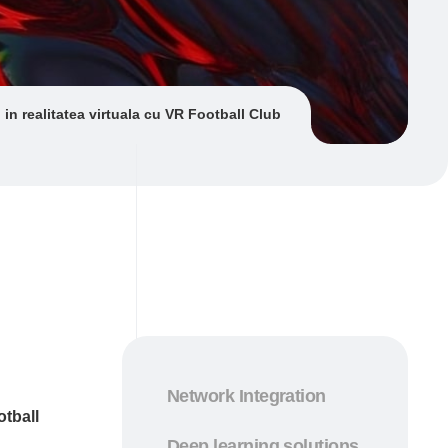
 in realitatea virtuala cu VR Football Club
Network Integration
otball
Deep learning solutions