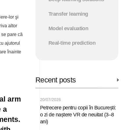
Transfer learning
ere-lor şi
iva altor
Model evaluation
ă se pare că
Real-time prediction
cu ajutorul
are înainte
Recent posts
ral arm
20/07/2026
Petrecere pentru copii în București:
 a
o zi de naștere VR de neuitat (3–8
ments.
ani)
with