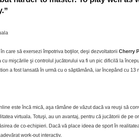
y.”
 în care să exersezi împotriva boţilor, deşi dezvoltatorii
Cherry 
mişcările şi controlul jucătorului va fi un pic dificilă la începu
ation a fost lansată în urmă cu o săptămână, iar începând cu 13 
online este încă mică, aşa rămâne de văzut dacă va reuşi să conv
litatea virtuala. Totuşi, au un avantaj, pentru că jucătorii de pe 
ăsirea de co-echipieri. Dacă vă place ideea de sport în realitatea 
adevărat work-out interactiv.