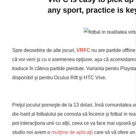
any sport, practice is ke
Spre deosebire de alte jocuri,
VRFC
nu are partide offline
că vor veni şi cu o asemenea opţiune, aşa că acomodarea cu 
traduce în câteva partide pierdute. Varianta pentru Playst
disponibil şi pentru Oculus Rift şi HTC Vive.
Preţul jocului porneşte de la 13 dolari, însă comunitatea 
die-hard al fotbalului pe consola să încerce şi fotbal in rea
pot interacţiona unii cu alţii, ceea ce va face mai uşoară g
studio noi avem o
mulţime de aplicaţii
care să vă ofere un 