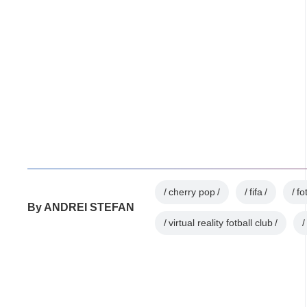
cherry pop
fifa
fo
By
ANDREI STEFAN
virtual reality fotball club