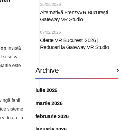
30/03/2026
Alternativă FrenzyVR București —
Gateway VR Studio
07/02/2026
Oferte VR Bucuresti 2026 |
Reduceri la Gateway VR Studio
Pop
insistă
t şi se va
martie este
Archive
iulie 2026
ingă fanii
martie 2026
orice sisteme
februarie 2026
virtuală, la
ianuarie 2026