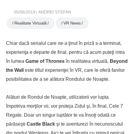
05/06/2019
ANDREI STEFAN
Realitate Virtuală
VR News
Chiar dacă serialul care ne-a ţinut în priză s-a terminat,
experienţa e departe de final, pentru că acum puteţi intra
în lumea
Game of Thrones
în realitatea virtuală.
Beyond
the Wall
este titlul experienţei în VR, care le oferă fanilor
posibilitatea de a se alătura Rondului de Noapte.
Alături de Rondul de Noapte, utilizatorii vor lupta
împotriva morţilor vii, vor proteja Zidul şi, în final, Cele 7
Regate. Doar un singur luptător te va însoţi odată ce
părăseşti
Castle Black
şi te aventurezi în necunoscutul
din nordul Westeros. Aici te vei înfrunta cu primul pericol,