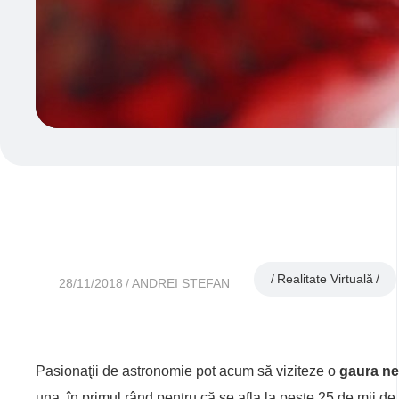
Realitate Virtuală
28/11/2018
ANDREI STEFAN
Pasionaţii de astronomie pot acum să viziteze o
gaura nea
una, în primul rând pentru că se afla la peste 25 de mii de