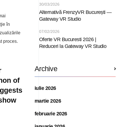
30/03/2026
Alternativă FrenzyVR București —
mai
Gateway VR Studio
ie în
07/02/2026
zualizările
Oferte VR Bucuresti 2026 |
st proces.
Reduceri la Gateway VR Studio
Archive
r
non of
iulie 2026
uggests
o show
martie 2026
februarie 2026
ianuarie 2026