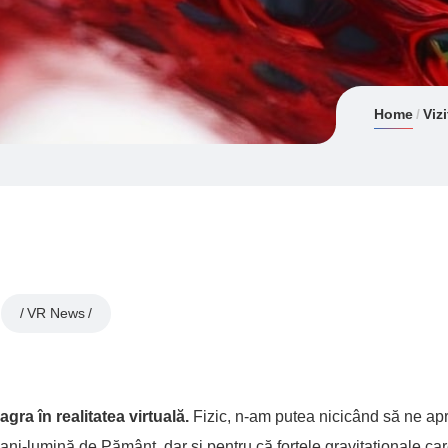
Home
Viz
VR News
gra în realitatea virtuală.
Fizic, n-am putea nicicând să ne a
 ani-lumină de Pământ, dar şi pentru că forţele gravitaţionale ca