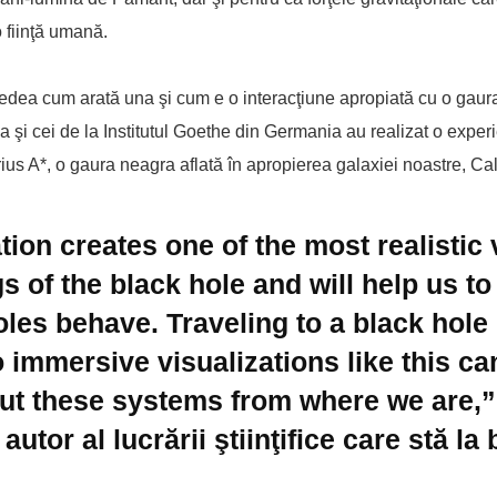
o fiinţă umană.
 vedea cum arată una şi cum e o interacţiune apropiată cu o gaur
şi cei de la Institutul Goethe din Germania au realizat o experi
tarius A*, o gaura neagra aflată în apropierea galaxiei noastre, C
ation creates one of the most realistic
s of the black hole and will help us to
es behave. Traveling to a black hole 
o immersive visualizations like this ca
t these systems from where we are,”
utor al lucrării ştiinţifice care stă la