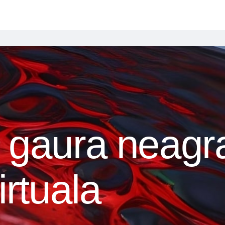
o gaura neagra
irtuala