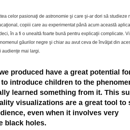
atea celor pasionaţi de astronomie şi care şi-ar dori să studieze 
aţional, copiii care au experimentat până acum această aplicaţ
 deci, în a fi o unealtă foarte bună pentru explicaţii complicate. Vi
fenomenul găurilor negre şi chiar au avut ceva de învăţat din ace
 audienţe mai largi.
 we produced have a great potential fo
to introduce children to the phenome
ally learned something from it. This s
ality visualizations are a great tool t
dience, even when it involves very
e black holes.