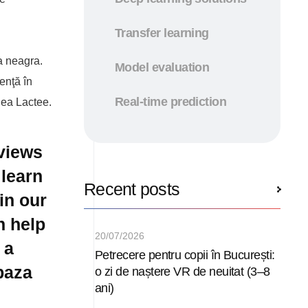
Transfer learning
a neagra.
Model evaluation
enţă în
Real-time prediction
alea Lactee.
 views
 learn
Recent posts
in our
n help
20/07/2026
 a
Petrecere pentru copii în București:
 baza
o zi de naștere VR de neuitat (3–8
ani)