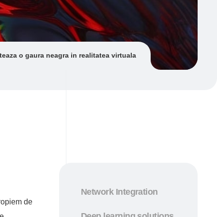
iteaza o gaura neagra in realitatea virtuala
Network Integration
propiem de
Deep learning solutions
re