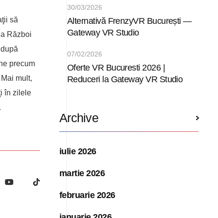
30/03/2026
ţii să
Alternativă FrenzyVR București —
Gateway VR Studio
lea Război
e după
07/02/2026
one precum
Oferte VR Bucuresti 2026 |
 Mai mult,
Reduceri la Gateway VR Studio
 în zilele
.
Archive
iulie 2026
martie 2026
februarie 2026
ianuarie 2026