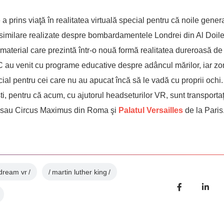
 prins viaţă în realitatea virtuală special pentru că noile genera
e similare realizate despre bombardamentele Londrei din Al Doi
n material care prezintă într-o nouă formă realitatea dureroasă d
au venit cu programe educative despre adâncul mărilor, iar z
ial pentru cei care nu au apucat încă să le vadă cu proprii ochi.
işti, pentru că acum, cu ajutorul headseturilor VR, sunt transportaţi
a sau Circus Maximus din Roma şi
Palatul Versailles
de la Paris
 dream vr
martin luther king