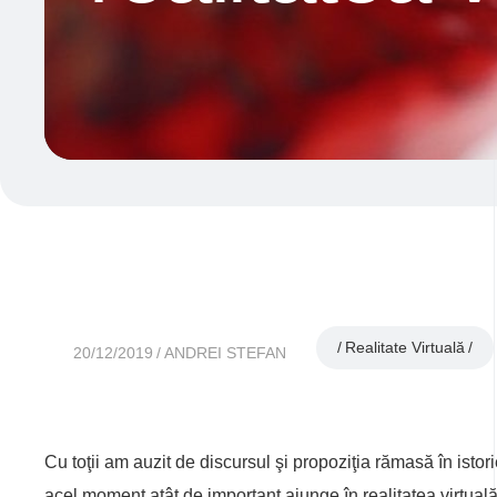
Realitate Virtuală
20/12/2019
ANDREI STEFAN
Cu toţii am auzit de discursul şi propoziţia rămasă în istor
acel moment atât de important ajunge în realitatea virtua