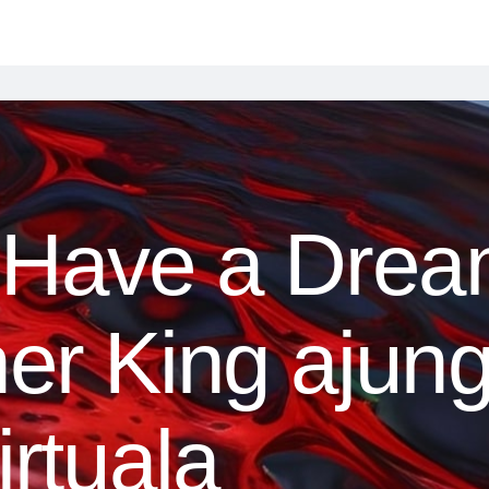
 Have a Dream
her King ajung
irtuala