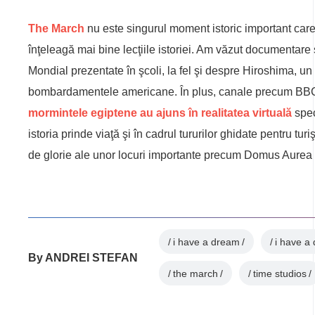
The March
nu este singurul moment istoric important care a
înţeleagă mai bine lecţiile istoriei. Am văzut documentar
Mondial prezentate în şcoli, la fel şi despre Hiroshima, u
bombardamentele americane. În plus, canale precum BBC 
mormintele egiptene au ajuns în realitatea virtuală
spec
istoria prinde viaţă şi în cadrul tururilor ghidate pentru tur
de glorie ale unor locuri importante precum Domus Aure
i have a dream
i have a
By
ANDREI STEFAN
the march
time studios