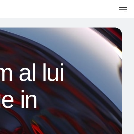
 al lui
e in