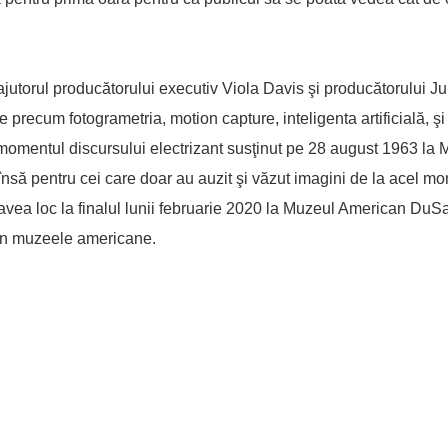
 ajutorul producătorului executiv Viola Davis şi producătorului J
gie precum fotogrametria, motion capture, inteligenta artificială, 
 momentul discursului electrizant susţinut pe 28 august 1963 la 
însă pentru cei care doar au auzit şi văzut imagini de la acel mom
avea loc la finalul lunii februarie 2020 la Muzeul American DuSa
t în muzeele americane.