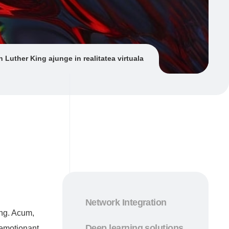
n Luther King ajunge in realitatea virtuala
Network Integration
ing. Acum,
Deep learning solutions
 emoţionant