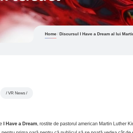
Home
Discursul I Have a Dream al lui Marti
VR News
ie
I Have a Dream
, rostite de pastorul american Martin Luther K
lă pentru prima oară pentru că publicul să se poată vedea cât de