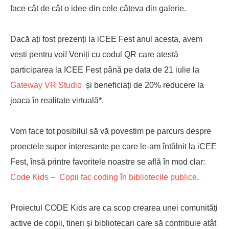
face cât de cât o idee din cele câteva din galerie.
Dacă ați fost prezenți la iCEE Fest anul acesta, avem
vești pentru voi! Veniți cu codul QR care atestă
participarea la ICEE Fest până pe data de 21 iulie la
Gateway VR Studio
și beneficiați de 20% reducere la
joaca în realitate virtuală*.
Vom face tot posibilul să vă povestim pe parcurs despre
proectele super interesante pe care le-am întâlnit la iCEE
Fest, însă printre favoritele noastre se află în mod clar:
Code Kids – Copii fac coding în bibliotecile publice
.
Proiectul CODE Kids are ca scop crearea unei comunități
active de copii, tineri și bibliotecari care să contribuie atât