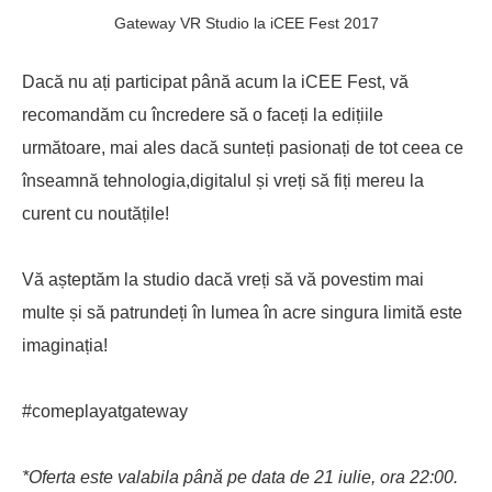
Gateway VR Studio la iCEE Fest 2017
Dacă nu ați participat până acum la iCEE Fest, vă
recomandăm cu încredere să o faceți la edițiile
următoare, mai ales dacă sunteți pasionați de tot ceea ce
înseamnă tehnologia,digitalul și vreți să fiți mereu la
curent cu noutățile!
Vă așteptăm la studio dacă vreți să vă povestim mai
multe și să patrundeți în lumea în acre singura limită este
imaginația!
#comeplayatgateway
*Oferta este valabila până pe data de 21 iulie, ora 22:00.