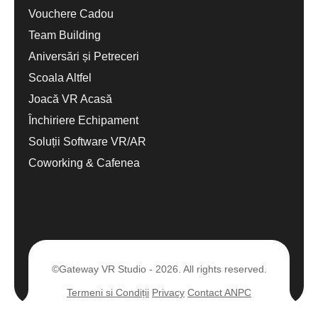
Vouchere Cadou
Team Building
Aniversări și Petreceri
Scoala Altfel
Joacă VR Acasă
Închiriere Echipament
Soluții Software VR/AR
Coworking & Cafenea
©Gateway VR Studio - 2026. All rights reserved.
Termeni si Condiții
Privacy
Contact ANPC