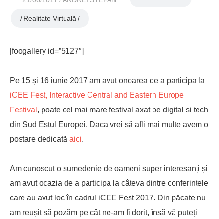
21/06/2017
ANDREI STEFAN
Realitate Virtuală
[foogallery id=”5127″]
Pe 15 și 16 iunie 2017 am avut onoarea de a participa la
iCEE Fest, Interactive Central and Eastern Europe
Festival
, poate cel mai mare festival axat pe digital si tech
din Sud Estul Europei. Daca vrei să afli mai multe avem o
postare dedicată
aici
.
Am cunoscut o sumedenie de oameni super interesanți și
am avut ocazia de a participa la câteva dintre conferințele
care au avut loc în cadrul iCEE Fest 2017. Din păcate nu
am reușit să pozăm pe cât ne-am fi dorit, însă vă puteți