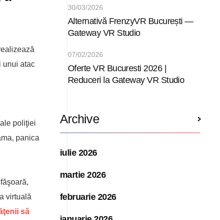
30/03/2026
Alternativă FrenzyVR București —
Gateway VR Studio
 realizează
07/02/2026
i unui atac
Oferte VR Bucuresti 2026 |
Reduceri la Gateway VR Studio
Archive
le poliţiei
ama, panica
iulie 2026
martie 2026
sfăşoară,
februarie 2026
a virtuală
ăţenii să
ianuarie 2026