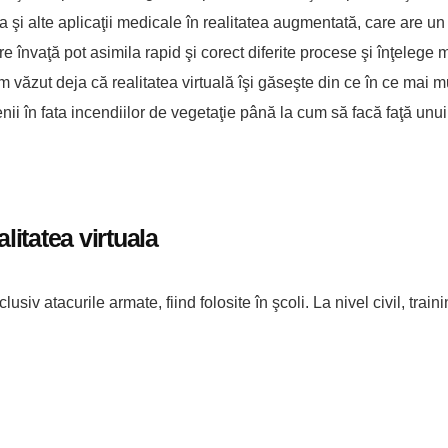
şi alte aplicaţii medicale în realitatea augmentată, care are u
 învaţă pot asimila rapid şi corect diferite procese şi înţelege m
 văzut deja că realitatea virtuală îşi găseşte din ce în ce mai m
nii în fata incendiilor de vegetaţie până la cum să facă faţă unui
itatea virtuala
usiv atacurile armate, fiind folosite în şcoli. La nivel civil, traini