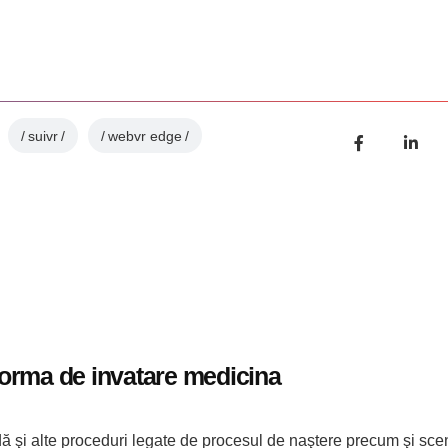
suivr
webvr edge
forma de invatare medicina
dă şi alte proceduri legate de procesul de naştere precum şi scen