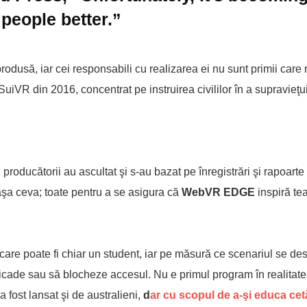
people better.”
produsă, iar cei responsabili cu realizarea ei nu sunt primii care
iVR din 2016, concentrat pe instruirea civililor în a supravieţu
roducătorii au ascultat şi s-au bazat pe înregistrări şi rapoarte a
 aşa ceva; toate pentru a se asigura că
WebVR EDGE
inspiră te
, care poate fi chiar un student, iar pe măsură ce scenariul se de
icade sau să blocheze accesul. Nu e primul program în realitate
a fost lansat şi de australieni,
d
ar cu scopul de a-şi educa cet