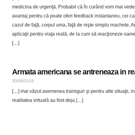
medicina de urgenţă. Probabil că în curând vom mai vedea 
avantaj pentru că poate oferi feedback instantaneu, cei care
cazul de faţă, corpul uma, faţă de nişte simplu machete. Am
aplicaţii pentru viaţa reală, de la cum să reacţioneze oame
[…]
Armata americana se antreneaza in real
30/04/2018
[…] mai văzut asemenea trainiguri şi pentru alte situaţii, incl
realitatea virtuală au fost deja […]