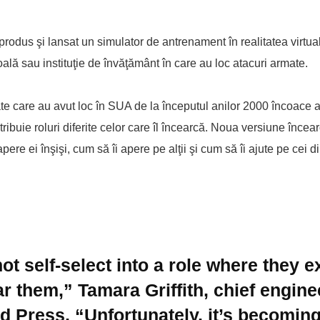
produs şi lansat un simulator de antrenament în realitatea virtua
oală sau instituţie de învăţământ în care au loc atacuri armate.
ate care au avut loc în SUA de la începutul anilor 2000 încoace a
ribuie roluri diferite celor care îl încearcă. Noua versiune încea
pere ei înşişi, cum să îi apere pe alţii şi cum să îi ajute pe cei di
ot self-select into a role where they e
ar them,” Tamara Griffith, chief engine
d Press, “Unfortunately, it’s becoming