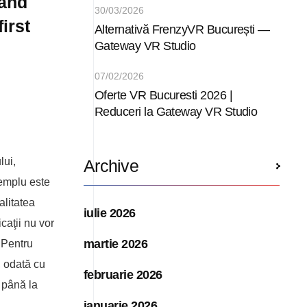
 and
30/03/2026
irst
Alternativă FrenzyVR București —
Gateway VR Studio
07/02/2026
Oferte VR Bucuresti 2026 |
Reduceri la Gateway VR Studio
lui,
Archive
xemplu este
alitatea
iulie 2026
caţii nu vor
martie 2026
. Pentru
, odată cu
februarie 2026
, până la
ianuarie 2026