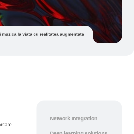
i muzica la viata cu realitatea augmentata
Network Integration
ărcare
Deep learning solutions