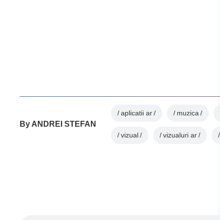
aplicatii ar
muzica
By
ANDREI STEFAN
vizual
vizualuri ar