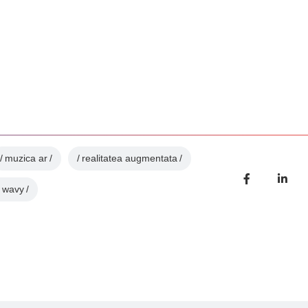
muzica ar
realitatea augmentata
wavy