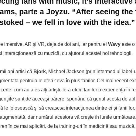
cting fans with music, it’s interactive
ams, parte a Joyzu. “After seeing the f
toked – we fell in love with the idea.”
 imersive, AR şi VR, deja de doi ani, iar pentru ei
Wavy
este o
 interacţionează cu muzică, cu ajutorul acestei noi tehnologii.
mii ani artisi că
Bjork
, Michael Jackson (prin intermediul label-u
ugmentata pentru a le oferi ceva în plus fanilor. Cel mai recent e
erte, cum au ales alţi artişti, le-a oferit fanilor o experienţă în re
genţiile sunt de aceeaşi părere, spunând că genul acesta de apli
să le folosească şi să creascsa interacţiunea dintre ei şi fanii lor
 augmentată, dar numărul acestora vă creşte în lunile următoare
eren în ce mai aplicări, de la training-uri în medicină sau muzică