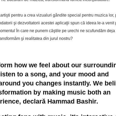
 artişti pentru a crea vizualuri gândite special pentru muzica lor, 
atorii şi dezvoltatorii acestei aplicaţii spun că ideea le-a venit
 momentul în care ne punem căştile pe urechi ne scufundăm deja î
ansformăm şi realitatea din jurul nostru?
form how we feel about our surroundi
listen to a song, and your mood and
 around you changes instantly. We bel
sformation by making music both an
erience, declară Hammad Bashir.