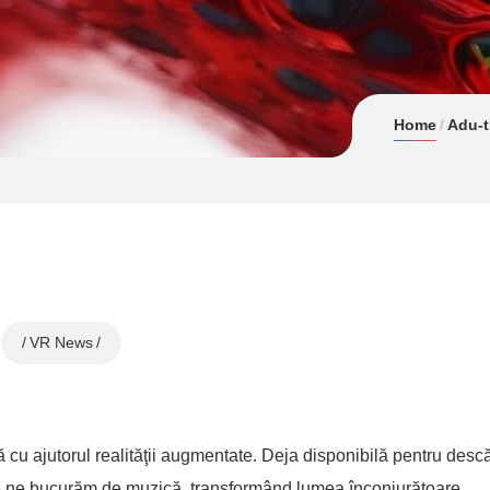
Home
Adu-t
VR News
 cu ajutorul realităţii augmentate. Deja disponibilă pentru desc
re ne bucurăm de muzică, transformând lumea înconjurătoare.