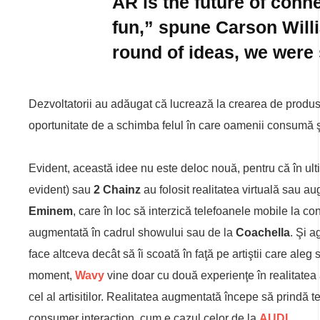
AR is the future of conne
fun,” spune Carson Willi
round of ideas, we were s
Dezvoltatorii au adăugat că lucrează la crearea de produse
oportunitate de a schimba felul în care oamenii consumă şi
Evident, această idee nu este deloc nouă, pentru că în ulti
evident) sau
2 Chainz
au folosit realitatea virtuală sau a
Eminem
, care în loc să interzică telefoanele mobile la conc
augmentată în cadrul showului sau de la
Coachella
. Şi a
face altceva decât să îi scoată în faţă pe artiştii care aleg 
moment,
Wavy
vine doar cu două experienţe în realitatea
cel al artisitilor. Realitatea augmentată începe să prindă t
consumer interaction, cum e cazul celor de la
AUDI
.