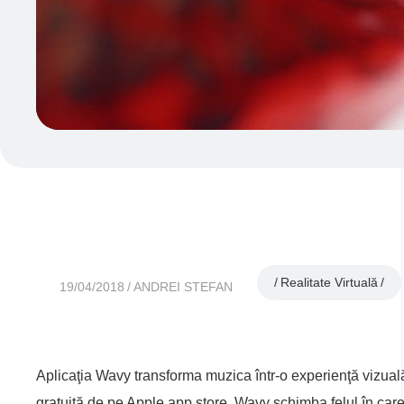
Realitate Virtuală
19/04/2018
ANDREI STEFAN
Aplicaţia Wavy transforma muzica într-o experienţă vizuală
gratuită de pe Apple app store, Wavy schimba felul în ca