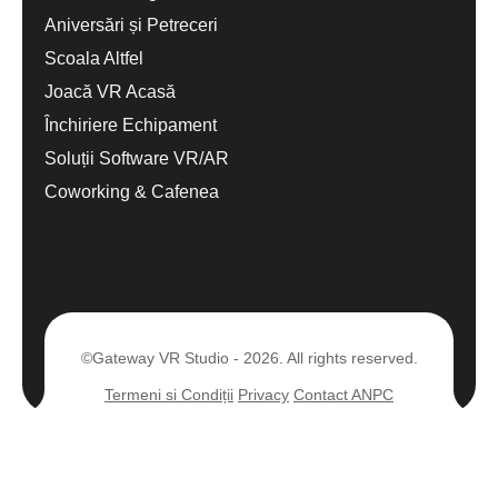
Aniversări și Petreceri
Scoala Altfel
Joacă VR Acasă
Închiriere Echipament
Soluții Software VR/AR
Coworking & Cafenea
©Gateway VR Studio - 2026. All rights reserved.
Termeni si Condiții
Privacy
Contact ANPC