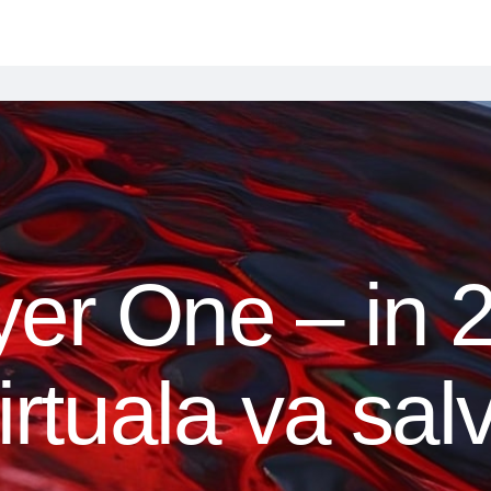
er One – in 
virtuala va sa