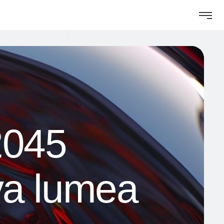
2045
lva lumea