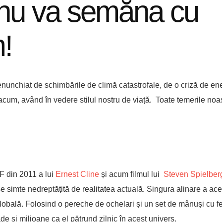
l nu va semăna cu
!
unchiat de schimbările de climă catastrofale, de o criză de ene
acum, având în vedere stilul nostru de viață. Toate temerile noa
F din 2011 a lui
Ernest Cline
și acum filmul lui
Steven Spielber
se simte nedreptățită de realitatea actuală. Singura alinare a ace
 globală. Folosind o pereche de ochelari și un set de mânuși cu 
de și milioane ca el pătrund zilnic în acest univers.