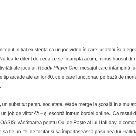
put inițial existența ca un joc video în care jucătorii își alege
 Nu foarte diferit de ceea ce se întămplă acum, minus haosul di
ivități ale jocului.
Ready Player One,
mesajul care întâmpină ju
 de tip arcade ale anilor 80, cele care funcționau pe bază de mon
.
n substitut pentru societate. Wade merge la școală în simulato
n job de viitor 🙂 – și escortă într-un bordel online. Ca restul d
n OASIS: vânătoarea pentru Oul de Paște al lui Halliday, o com
ie să fie un fel de tocilar și să împărtășească pasiunea lui Halli