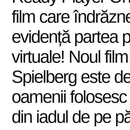
film care îndrăzn
evidență partea po
virtuale! Noul film
Spielberg este d
oamenii folosesc
din iadul de pe pă