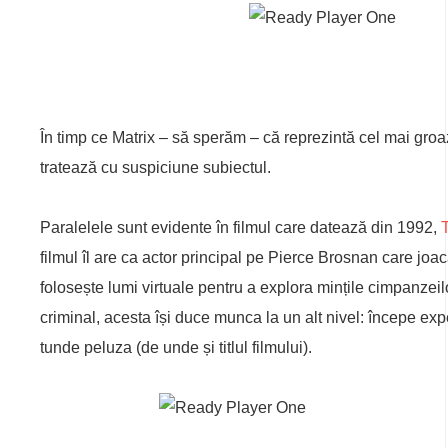
În timp ce Matrix – să sperăm – că reprezintă cel mai groazni
tratează cu suspiciune subiectul.
Paralelele sunt evidente în filmul care datează din 1992,
filmul îl are ca actor principal pe Pierce Brosnan care joa
folosește lumi virtuale pentru a explora mințile cimpanz
criminal, acesta își duce munca la un alt nivel: începe expe
tunde peluza (de unde și titlul filmului).