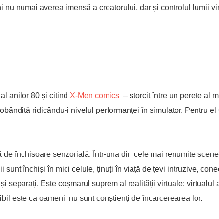
 nu numai averea imensă a creatorului, dar și controlul lumii vir
al anilor 80 și citind
X-Men comics
– storcit între un perete al m
 dobândită ridicându-i nivelul performanței în simulator. Pentru e
mă de închisoare senzorială. Într-una din cele mai renumite scen
nt închiși în mici celule, ținuți în viață de țevi intruzive, conec
și separați. Este coșmarul suprem al realității virtuale: virtualul 
ribil este ca oamenii nu sunt conștienți de încarcerearea lor.