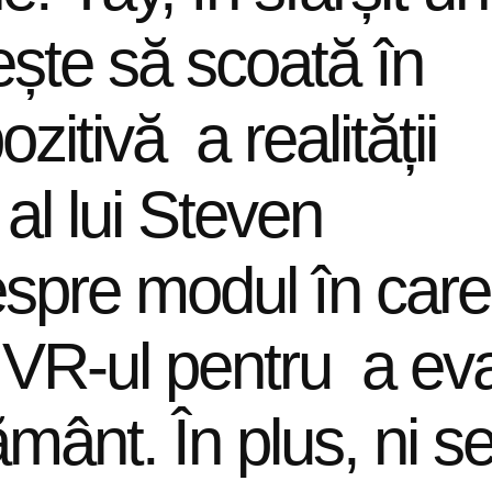
ește să scoată în
zitivă a realității
 al lui Steven
espre modul în care
 VR-ul pentru a ev
mânt. În plus, ni s