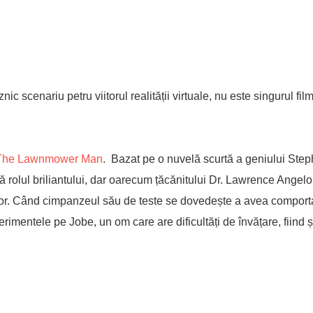
c scenariu petru viitorul realității virtuale, nu este singurul fil
The Lawnmower Man
. Bazat pe o nuvelă scurtă a geniului Ste
că rolul briliantului, dar oarecum țăcănitului Dr. Lawrence Angelo
eilor. Când cimpanzeul său de teste se dovedește a avea compor
rimentele pe Jobe, un om care are dificultăți de învățare, fiind și