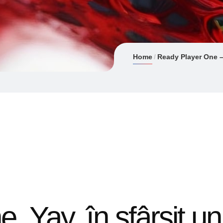
Home
Ready Player One – 
 Yay, în sfârșit un