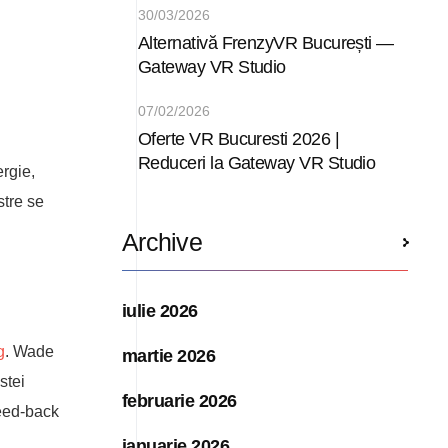
30/03/2026
Alternativă FrenzyVR București —
Gateway VR Studio
07/02/2026
Oferte VR Bucuresti 2026 |
Reduceri la Gateway VR Studio
rgie,
stre se
Archive
iulie 2026
g
. Wade
martie 2026
stei
februarie 2026
feed-back
ianuarie 2026