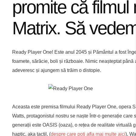
promite că filmu
Matrix. Să vedem
Ready Player One! Este anul 2045 și Pământul a fost îngen
foamete, sărăcie, boli și războaie. Nimic neașteptat până 
adeveresc și ajungem să trăim o distopie.
Aceasta este premisa filmului Ready Player One, opera S
Watts, protagonistul nostru se naște într-o generație care 
generații este OASIS (oaza), o rețea de realitate virtuală
haptic, aka tactil, (
despre care poți afla mai multe aici
), Wa