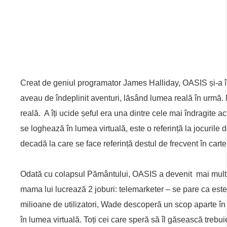
Creat de geniul programator James Halliday, OASIS și-a înce
aveau de îndeplinit aventuri, lăsând lumea reală în urmă.
reală. A îți ucide șeful era una dintre cele mai îndragite act
se loghează în lumea virtuală, este o referință la jocurile
decadă la care se face referință destul de frecvent în carte
Odată cu colapsul Pământului, OASIS a devenit mai mult, u
mama lui lucrează 2 joburi: telemarketer – se pare ca este u
milioane de utilizatori, Wade descoperă un scop aparte î
în lumea virtuală. Toți cei care speră să îl găsească trebu