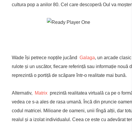
cultura pop a anilor 80. Cel care descoperă Oul va moșteni
Wade își petrece nopțile jucând
Galaga
, un arcade clasic 
rulote și un uscător, fiecare referință sau informație nouă
reprezintă o portiță de scăpare într-o realitate mai bună.
Alternativ,
Matrix
prezintă realitatea virtuală ca pe o for
vedea ce s-a ales de rasa umană. Încă din pruncie oamenii su
codul matricei. Milioane de oameni, unii lîngă alții, dar totu
realul și a izolat individualul. Ceea ce este cu adevărat te