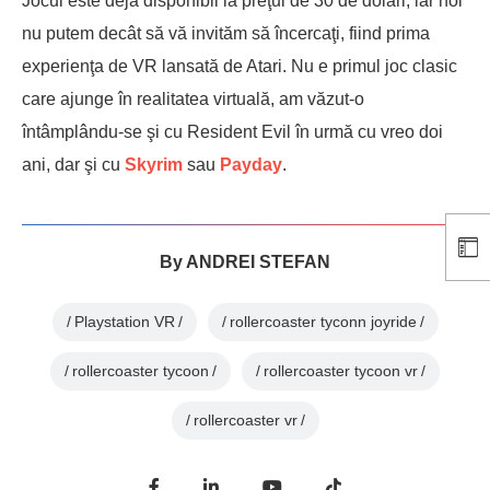
Jocul este deja disponibil la preţul de 30 de dolari, iar noi
nu putem decât să vă invităm să încercaţi, fiind prima
experienţa de VR lansată de Atari. Nu e primul joc clasic
care ajunge în realitatea virtuală, am văzut-o
întâmplându-se şi cu Resident Evil în urmă cu vreo doi
ani, dar şi cu
Skyrim
sau
Payday
.
By
ANDREI STEFAN
Playstation VR
rollercoaster tyconn joyride
rollercoaster tycoon
rollercoaster tycoon vr
rollercoaster vr