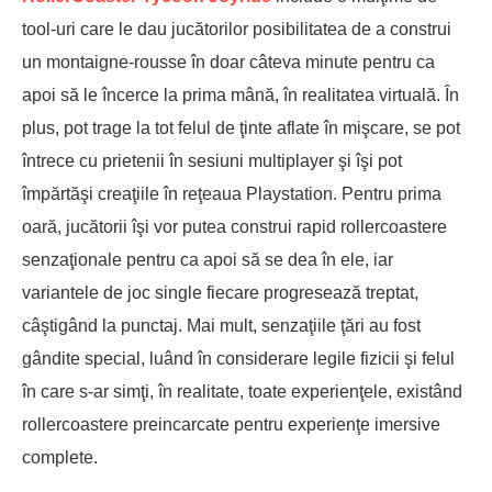
tool-uri care le dau jucătorilor posibilitatea de a construi
un montaigne-rousse în doar câteva minute pentru ca
apoi să le încerce la prima mână, în realitatea virtuală. În
plus, pot trage la tot felul de ţinte aflate în mişcare, se pot
întrece cu prietenii în sesiuni multiplayer şi îşi pot
împărtăşi creaţiile în reţeaua Playstation. Pentru prima
oară, jucătorii îşi vor putea construi rapid rollercoastere
senzaţionale pentru ca apoi să se dea în ele, iar
variantele de joc single fiecare progresează treptat,
câştigând la punctaj. Mai mult, senzaţiile ţări au fost
gândite special, luând în considerare legile fizicii şi felul
în care s-ar simţi, în realitate, toate experienţele, existând
rollercoastere preincarcate pentru experienţe imersive
complete.