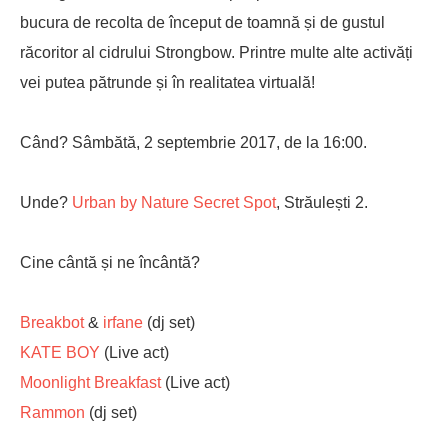
bucura de recolta de început de toamnă și de gustul
răcoritor al cidrului Strongbow. Printre multe alte activăți
vei putea pătrunde și în realitatea virtuală!
Când? Sâmbătă, 2 septembrie 2017, de la 16:00.
Unde?
Urban by Nature Secret Spot
, Străulești 2.
Cine cântă și ne încântă?
Breakbot
&
irfane
(dj set)
KATE BOY
(Live act)
Moonlight Breakfast
(Live act)
Rammon
(dj set)