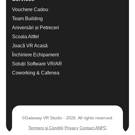
Vouchere Cadou
Team Building
Aniversări și Petreceri
Scoala Altfel
Joacă VR Acasă
Închiriere Echipament
Soluții Software VR/AR
Coworking & Cafenea
©Gateway VR Studio - 2026. All rights reserved.
Termeni si Condiții
Privacy
Contact ANPC