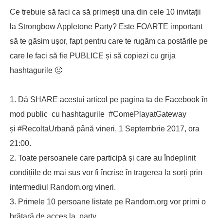
Ce trebuie să faci ca să primești una din cele 10 invitații
la Strongbow Appletone Party? Este FOARTE important
să te găsim ușor, fapt pentru care te rugăm ca postările pe
care le faci să fie PUBLICE și să copiezi cu grija
hashtagurile 🙂
Dă SHARE acestui articol pe pagina ta de Facebook în
mod public cu hashtagurile #ComePlayatGateway
și #RecoltaUrbană până vineri, 1 Septembrie 2017, ora
21:00.
Toate persoanele care participă și care au îndeplinit
condițiile de mai sus vor fi încrise în tragerea la sorți prin
intermediul Random.org vineri.
Primele 10 persoane listate pe Random.org vor primi o
brățară de acces la party