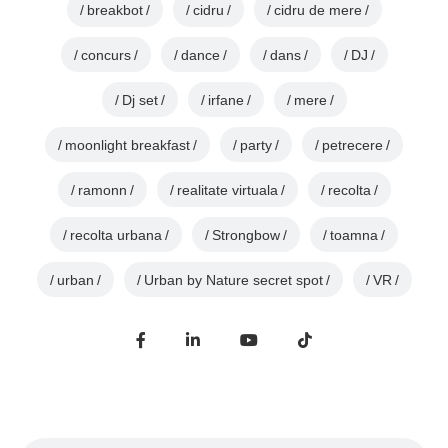
breakbot
cidru
cidru de mere
concurs
dance
dans
DJ
Dj set
irfane
mere
moonlight breakfast
party
petrecere
ramonn
realitate virtuala
recolta
recolta urbana
Strongbow
toamna
urban
Urban by Nature secret spot
VR