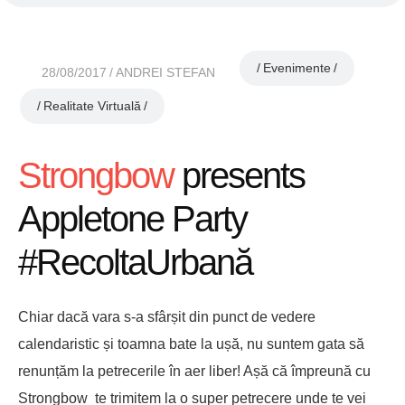
Evenimente
28/08/2017
ANDREI STEFAN
Realitate Virtuală
Strongbow
presents
Appletone Party
#RecoltaUrbană
Chiar dacă vara s-a sfârșit din punct de vedere
calendaristic și toamna bate la ușă, nu suntem gata să
renunțăm la petrecerile în aer liber! Așă că împreună cu
Strongbow te trimitem la o super petrecere unde te vei