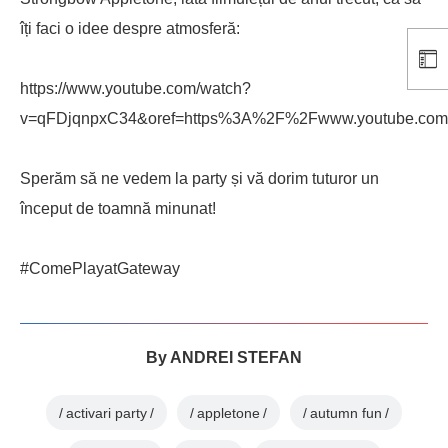
îți faci o idee despre atmosferă:
https://www.youtube.com/watch?
v=qFDjqnpxC34&oref=https%3A%2F%2Fwww.youtube.co
Sperăm să ne vedem la party și vă dorim tuturor un
început de toamnă minunat!
#ComePlayatGateway
By
ANDREI STEFAN
activari party
appletone
autumn fun