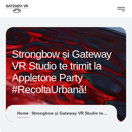
Strongbow și Gateway
VR Studio te trimit la
Appletone Party
#RecoltaUrbană!
Home
Strongbow și Gateway VR Studio te trimit la Appletone Party #RecoltaUrbană!