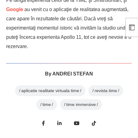
Pe lângă experienta celor de la TIME şi Smithsonian, şi
Google
au venit cu o aplicaţie de realitatea augmentată,
care apare în rezultatele de căutări. Dacă vreţi să
experimentaţi momentul istoric vă invităm la studio unde
puteţi încerca experienta Apollo 11, tot ce aveţi nevoie e o
rezervare.
By
ANDREI STEFAN
aplicatie realitate virtuala time
revista time
time
time immersive