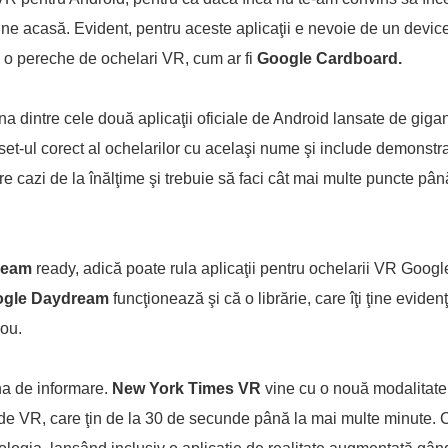
 tine acasă. Evident, pentru aceste aplicaţii e nevoie de un devic
i o pereche de ochelari VR, cum ar fi
Google Cardboard.
dintre cele două aplicaţii oficiale de Android lansate de gigan
set-ul corect al ochelarilor cu acelaşi nume şi include demonstra
are cazi de la înălţime şi trebuie să faci cât mai multe puncte pâ
ream
ready, adică poate rula aplicaţii pentru ochelarii VR Googl
gle Daydream
funcţionează şi că o librărie, care îţi ţine eviden
nou.
na de informare.
New York Times VR
vine cu o nouă modalitate 
ţe de VR, care ţin de la 30 de secunde până la mai multe minute. 