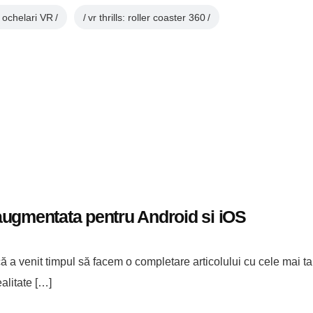
ochelari VR
vr thrills: roller coaster 360
e augmentata pentru Android si iOS
 a venit timpul să facem o completare articolului cu cele mai tari
alitate […]