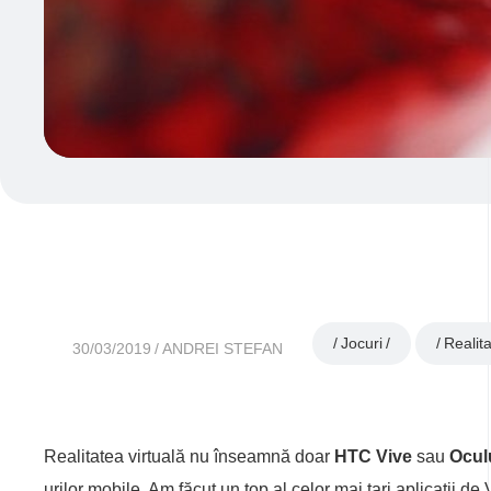
Jocuri
Realita
30/03/2019
ANDREI STEFAN
Realitatea virtuală nu înseamnă doar
HTC Vive
sau
Ocul
urilor mobile. Am făcut un top al celor mai tari aplicaţii 