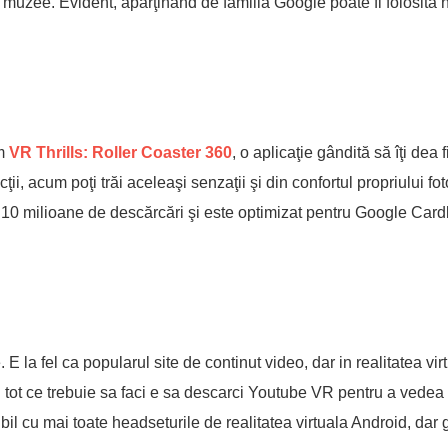
 muzee. Evident, aparţinând de familia Google poate fi folosită
m
VR Thrills: Roller Coaster 360
, o aplicaţie gândită să îţi dea f
cţii, acum poţi trăi aceleaşi senzaţii şi din confortul propriului fo
e 10 milioane de descărcări şi este optimizat pentru Google Card
E la fel ca popularul site de continut video, dar in realitatea vi
R tot ce trebuie sa faci e sa descarci Youtube VR pentru a vedea 
bil cu mai toate headseturile de realitatea virtuala Android, dar 