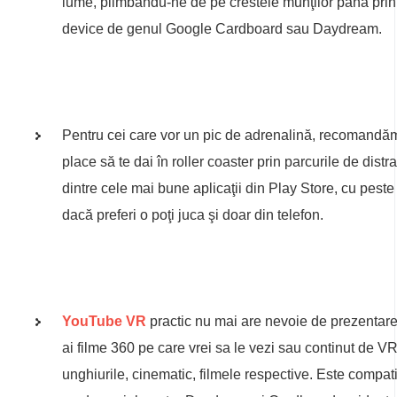
lume, plimbându-ne de pe crestele munţilor până prin
device de genul Google Cardboard sau Daydream.
Pentru cei care vor un pic de adrenalină, recomandă
place să te dai în roller coaster prin parcurile de distra
dintre cele mai bune aplicaţii din Play Store, cu pest
dacă preferi o poţi juca şi doar din telefon.
YouTube VR
practic nu mai are nevoie de prezentare. 
ai filme 360 pe care vrei sa le vezi sau continut de V
unghiurile, cinematic, filmele respective. Este compati