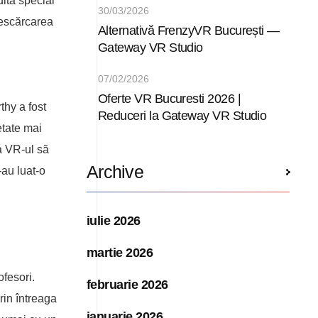
ită special
30/03/2026
descărcarea
Alternativă FrenzyVR București —
Gateway VR Studio
07/02/2026
Oferte VR Bucuresti 2026 |
thy a fost
Reduceri la Gateway VR Studio
etate mai
a VR-ul să
Archive
-au luat-o
iulie 2026
martie 2026
ofesori.
februarie 2026
rin întreaga
ianuarie 2026