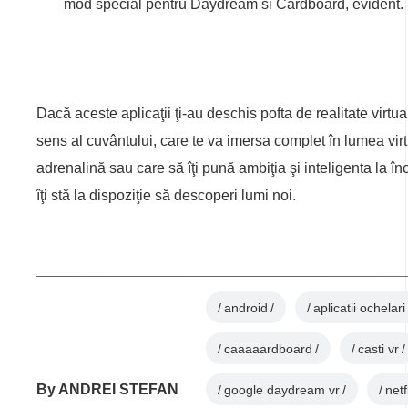
mod special pentru Daydream si Cardboard, evident.
Dacă aceste aplicaţii ţi-au deschis pofta de realitate virtu
sens al cuvântului, care te va imersa complet în lumea vir
adrenalină sau care să îţi pună ambiţia şi inteligenta la în
îţi stă la dispoziţie să descoperi lumi noi.
android
aplicatii ochelari
caaaaardboard
casti vr
By
ANDREI STEFAN
google daydream vr
netf