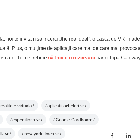
ală, noi te invităm să încerci „the real deal”, o cască de VR în ad
tuală. Plus, o mulţime de aplicaţii care mai de care mai provoca
cercare. Tot ce trebuie
să faci e o rezervare
, iar echipa Gatewa
 realitate virtuala
aplicatii ochelari vr
expeditions vr
Google Cardboard
lix vr
new york times vr