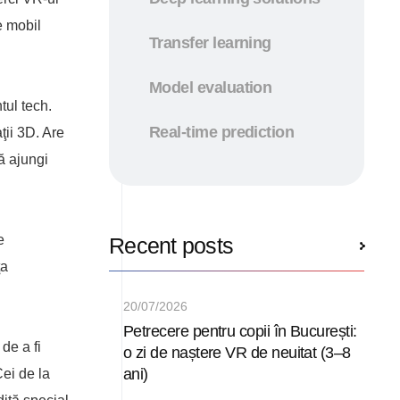
e mobil
Transfer learning
Model evaluation
tul tech.
Real-time prediction
ţii 3D. Are
nă ajungi
e
Recent posts
ţa
20/07/2026
Petrecere pentru copii în București:
de a fi
o zi de naștere VR de neuitat (3–8
ani)
Cei de la