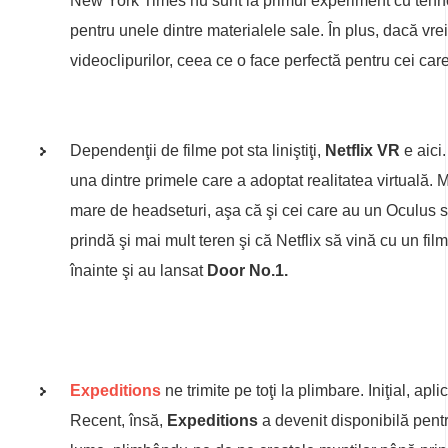
New York Times nu sunt la primul experiment cu tehnol
pentru unele dintre materialele sale. În plus, dacă vre
videoclipurilor, ceea ce o face perfectă pentru cei ca
Dependenţii de filme pot sta liniştiţi,
Netflix VR
e aici.
una dintre primele care a adoptat realitatea virtuală. M
mare de headseturi, aşa că şi cei care au un Oculus
prindă şi mai mult teren şi că Netflix să vină cu un film
înainte şi au lansat
Door No.1.
Expeditions
ne trimite pe toţi la plimbare. Iniţial, apli
Recent, însă,
Expeditions
a devenit disponibilă pentru