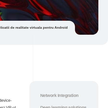
licatii de realitate virtuala pentru Android
Network Integration
device-
Deep learning solutions
erci VR-ul