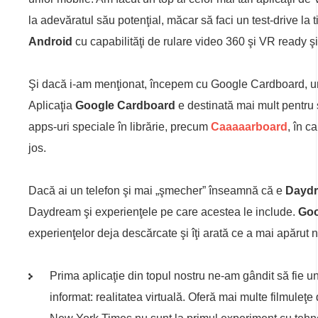
la adevăratul său potenţial, măcar să faci un test-drive la
Android
cu capabilităţi de rulare video 360 şi VR ready ş
Şi dacă i-am menţionat, începem cu Google Cardboard, una 
Aplicaţia
Google Cardboard
e destinată mai mult pentru 
apps-uri speciale în librărie, precum
Caaaaarboard
, în c
jos.
Dacă ai un telefon şi mai „şmecher” înseamnă că e
Dayd
Daydream şi experienţele pe care acestea le include.
Goo
experienţelor deja descărcate şi îţi arată ce a mai apărut 
Prima aplicaţie din topul nostru ne-am gândit să fie u
informat: realitatea virtuală. Oferă mai multe filmule