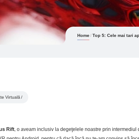
Home
Top 5: Cele mai tari ap
te Virtuală
us Rift
, o aveam inclusiv la degeţelele noastre prin intermediul 
de VR pentru Android, pentru că dacă încă nu te-am convins să înc