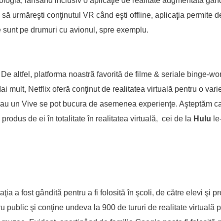
ogia, lansând inclusiv o aplicaţie de realitate augmentată gând
i să urmăreşti conţinutul VR când eşti offline, aplicaţia permite 
re sunt pe drumuri cu avionul, spre exemplu.
 De altfel, platforma noastră favorită de filme & seriale binge-wor
ai mult, Netflix oferă conţinut de realitatea virtuală pentru o vari
 sau un Vive se pot bucura de asemenea experienţe. Aşteptăm c
 produs de ei în totalitate în realitatea virtuală, cei de la
Hulu
le
caţia a fost gândită pentru a fi folosită în şcoli, de către elevi şi pr
 public şi conţine undeva la 900 de tururi de realitate virtuală p