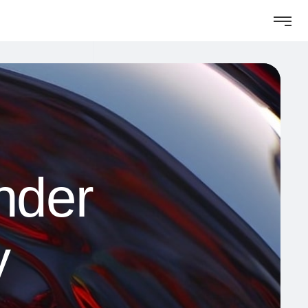
nder
y