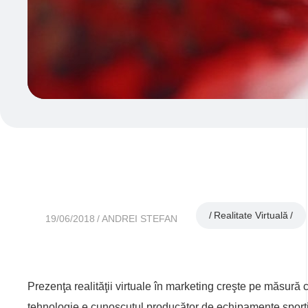
Realitate Virtuală
19/06/2018
ANDREI STEFAN
Prezenţa realităţii virtuale în marketing creşte pe măsură 
tehnologie e cunoscutul producător de echipamente sporti