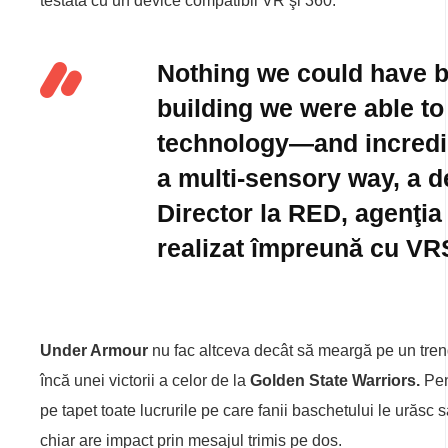
testată cu un device compatibil VR şi 360.
Nothing we could have bu
building we were able to
technology—and incredibl
a multi-sensory way, a d
Director la RED, agenţia 
realizat împreună cu VR
Under Armour
nu fac altceva decât să meargă pe un trend
încă unei victorii a celor de la
Golden State Warriors.
Pen
pe tapet toate lucrurile pe care fanii baschetului le urăsc 
chiar are impact prin mesajul trimis pe dos.