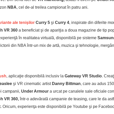
sezon
NBA
, cel de-al treilea campionat în patru ani.
riante ale tenişilor
Curry
5
şi
Curry 4
, inspirate din diferite m
ph VR 360
a beneficiat şi de apariţia a doua magazine de tip po
experienţă în realitatea virtuală, disponibilă pe sisteme
Samsun
ictorii din NBA într-un mix de artă, muzica şi tehnologie, mergâ
rush
, aplicaţie disponibilă inclusiv la
Gateway VR Studio
. Creaţ
easlee
şi VR cinematic artist
Danny Bittman
, care au adus 150 
tei campanii,
Under Armour
a urcat pe canalele sale oficiale co
h VR 360,
într-o adevărată campanie de teasing, care le da astfe
at. Oricum, experienţa este disponibilă pe Youtube şi pe Facebook