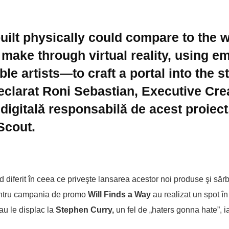
ilt physically could compare to the w
 make through virtual reality, using e
e artists—to craft a portal into the st
eclarat Roni Sebastian, Executive Cre
digitală responsabilă de acest proiect
Scout.
 diferit în ceea ce priveşte lansarea acestor noi produse şi sărb
tru campania de promo
Will Finds a Way
au realizat un spot î
sau le displac la
Stephen Curry,
un fel de „haters gonna hate”, i