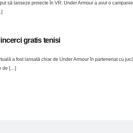
ceput să lanseze proiecte în VR: Under Armour a avut o campanie
…]
ncerci gratis tenisi
irtuală a fost lansată chiar de Under Armour în parteneriat cu juc
e de […]