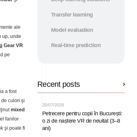
Transfer learning
omente ale
Model evaluation
p up, unde
Real-time prediction
g Gear VR
nd pe
Recent posts
ia a fost
de culori şi
20/07/2026
nţinut
mixed
Petrecere pentru copii în București:
l fanilor
o zi de naștere VR de neuitat (3–8
ani)
 şi poate fi