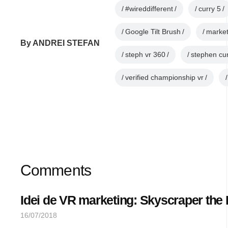
#wireddifferent
curry 5
Google Tilt Brush
market
By
ANDREI STEFAN
steph vr 360
stephen cu
verified championship vr
Comments
Idei de VR marketing: Skyscraper the
16/07/2018