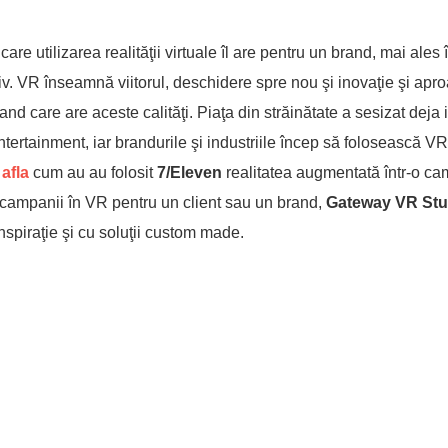
are utilizarea realităţii virtuale îl are pentru un brand, mai ales
v. VR înseamnă viitorul, deschidere spre nou şi inovaţie şi apr
d care are aceste calităţi. Piaţa din străinătate a sesizat deja
entertainment, iar brandurile şi industriile încep să folosească VR
 afla
cum au au folosit
7/Eleven
realitatea augmentată într-o c
 campanii în VR pentru un client sau un brand,
Gateway VR Stu
inspiraţie şi cu soluţii custom made.