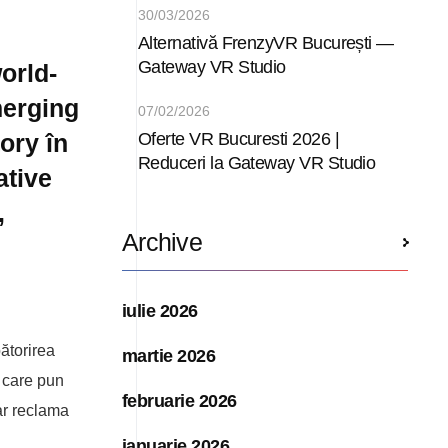
30/03/2026
Alternativă FrenzyVR București —
Gateway VR Studio
orld-
merging
07/02/2026
Oferte VR Bucuresti 2026 |
ory în
Reduceri la Gateway VR Studio
ative
,
Archive
iulie 2026
ătorirea
martie 2026
n care pun
februarie 2026
ar reclama
ianuarie 2026