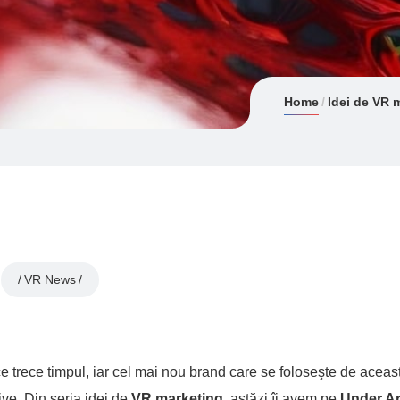
Home
Idei de VR 
VR News
ce trece timpul, iar cel mai nou brand care se foloseşte de aceas
ve. Din seria idei de
VR marketing,
astăzi îi avem pe
Under A