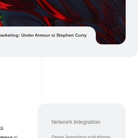
marketing: Under Armour si Stephen Curry
Network Integration
tă
Deep learning solutions
rmour
şi