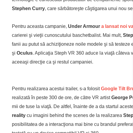
Stephen
Curry
, care sărbătoreşte câştigarea unui nou 
Pentru aceasta campanie,
Under Armour
a lansat noi va
carierei şi vieţii cunoscutului baschetbalist. Mai mult,
Ste
fanii au putut să achiziţioneze noile modele şi să testeze 
şi
Oculus
. Aplicaţia Steph VR 360 aduce la viaţă câteva v
aceeaşi direcţie ca şi restul campaniei.
Pentru realizarea acestui trailer, s-a folosit
Google Tilt B
realizată în peste 300 de ore, de către VR artist
George P
mii de tuse la viaţă. De altfel, înainte de a da startul aces
reality
cu imagini behind the scenes de la realizarea
Step
posibilitatea de a interacţiona mai bine cu brandul prefer