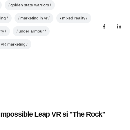
golden state warriors
ing
marketing in vr
mixed reality
rry
under armour
VR marketing
 Impossible Leap VR si "The Rock"