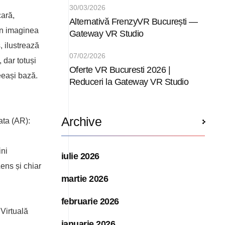
30/03/2026
ară,
Alternativă FrenzyVR București —
în imaginea
Gateway VR Studio
, ilustrează
07/02/2026
 dar totuși
Oferte VR Bucuresti 2026 |
eeași bază.
Reduceri la Gateway VR Studio
Archive
ta (AR):
ini
iulie 2026
ens și chiar
martie 2026
februarie 2026
 Virtuală
ianuarie 2026