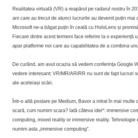
Realitatea virtuală (VR) a reapărut pe radarul nostru în 2
ani care au trecut de atunci lucrurile au devenit puțin mai c
Microsoft ne-a băgat puțin în ceată cu HoloLens și promis
Fiecare dintre acest termeni face referire la o experiență
apar platforme noi care au capabilitatea de a combina unu
De curând, am avut ocazia să vedem conferința Google I/
vedere interesant: VR/MR/AR/RR nu sunt de fapt lucruri sep
ale aceleiași scări.
Într-o altă postare pe Medium, Bavor a intrat în mai multe
scară, cum numim scara? Iată câteva idei*: immersive co
computing, mixed reality or immersive reality. Tehnologie e
numim asta „immersive computing”.