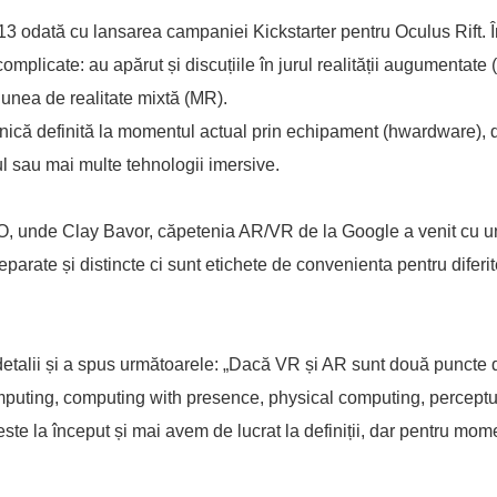
013 odată cu lansarea campaniei Kickstarter pentru Oculus Rift. Î
omplicate: au apărut și discuțiile în jurul realității augumentate 
iunea de realitate mixtă (MR).
 unică definită la momentul actual prin echipament (hwardware), 
l sau mai multe tehnologii imersive.
O, unde Clay Bavor, căpetenia AR/VR de la Google a venit cu u
arate și distincte ci sunt etichete de convenienta pentru diferi
 detalii și a spus următoarele: „Dacă VR și AR sunt două puncte d
mputing, computing with presence, physical computing, perceptu
ste la început și mai avem de lucrat la definiții, dar pentru mom