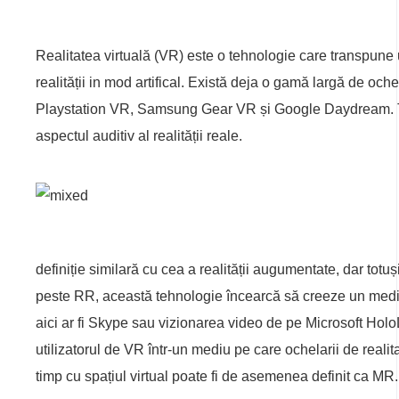
Realitatea virtuală (VR) este o tehnologie care transpune ut
realității in mod artifical. Există deja o gamă largă de oc
Playstation VR, Samsung Gear VR și Google Daydream. Toți 
aspectul auditiv al realității reale.
definiție similară cu cea a realității augumentate, dar totuș
peste RR, această tehnologie încearcă să creeze un mediu î
aici ar fi Skype sau vizionarea video de pe Microsoft Holo
utilizatorul de VR într-un mediu pe care ochelarii de realita
timp cu spațiul virtual poate fi de asemenea definit ca MR.