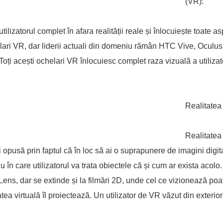
(VR):
ilizatorul complet în afara realității reale și înlocuiește toate a
helari VR, dar liderii actuali din domeniu rămân HTC Vive, Oculus 
acești ochelari VR înlocuiesc complet raza vizuală a utilizato
Realitatea
Realitatea
i opusă prin faptul că în loc să ai o suprapunere de imagini digita
n care utilizatorul va trata obiectele că și cum ar exista acol
Lens, dar se extinde și la filmări 2D, unde cel ce vizionează po
tea virtuală îl proiectează. Un utilizator de VR văzut din exterior