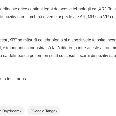
definește orice conținut legat de aceste tehnologii ca „XR”. Totu
ice dispozitiv care combină diverse aspecte ale AR, MR sau VR cum
acest „XR” pe măsură ce tehnologia și dispozitivele folosite inc
 e important ca industria să facă diferența intre aceste acronim
asta sa defineasca pe termen scurt succesul fiecărui dispozitiv sau
u a fost tradus.
e Daydream
Google Tango