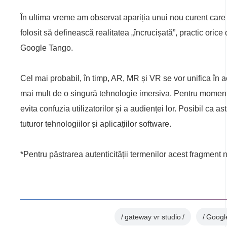
În ultima vreme am observat apariția unui nou curent care 
folosit să definească realitatea „încrucișată”, practic or
Google Tango.
Cel mai probabil, în timp, AR, MR și VR se vor unifica în 
mai mult de o singură tehnologie imersiva. Pentru moment,
evita confuzia utilizatorilor și a audienței lor. Posibil ca 
tuturor tehnologiilor și aplicațiilor software.
*Pentru păstrarea autenticității termenilor acest fragment n
gateway vr studio
Googl