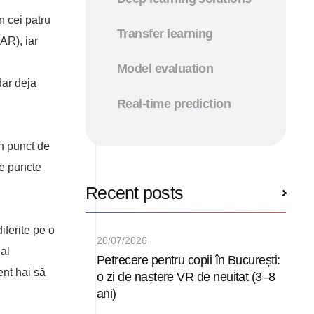
n cei patru
Transfer learning
(AR), iar
Model evaluation
dar deja
Real-time prediction
n punct de
te puncte
Recent posts
iferite pe o
20/07/2026
al
Petrecere pentru copii în București:
ent hai să
o zi de naștere VR de neuitat (3–8
ani)