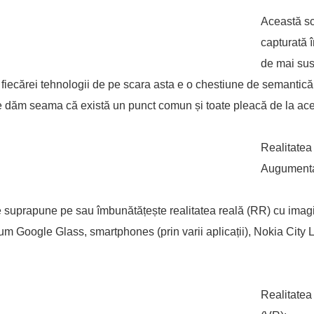
Această sc
capturată 
de mai sus
fiecărei tehnologii de pe scara asta e o chestiune de semantică,
e dăm seama că există un punct comun și toate pleacă de la ac
Realitatea
Augumenta
se suprapune pe sau îmbunătățește realitatea reală (RR) cu imag
um Google Glass, smartphones (prin varii aplicații), Nokia City L
Realitatea