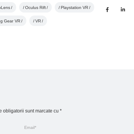
loLens
Oculus Rift
Playstation VR
g Gear VR
VR
 obligatorii sunt marcate cu
*